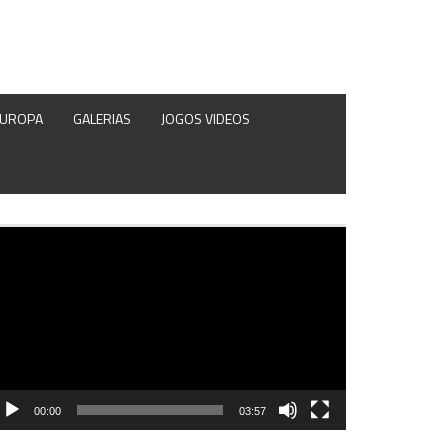
EUROPA
GALERIAS
JOGOS VIDEOS
produtor
e
deo
00:00
03:57