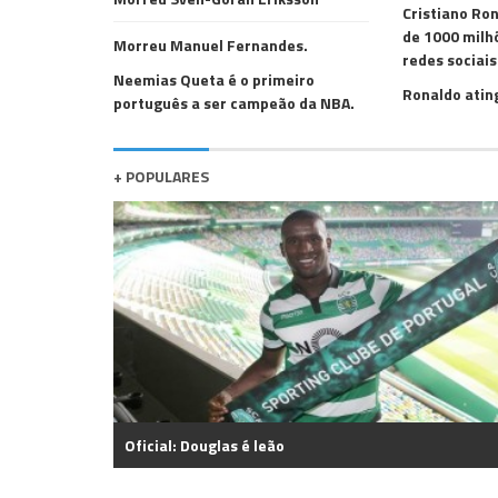
Cristiano Ro
de 1000 milh
Morreu Manuel Fernandes.
redes sociais
Neemias Queta é o primeiro
Ronaldo ating
português a ser campeão da NBA.
+ POPULARES
Oficial: Douglas é leão