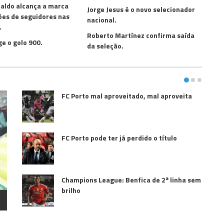
naldo alcança a marca
Jorge Jesus é o novo selecionador
ões de seguidores nas
nacional.
.
Roberto Martínez confirma saída
e o golo 900.
da seleção.
FC Porto mal aproveitado, mal aproveita
FC Porto pode ter já perdido o título
Champions League: Benfica de 2ª linha sem
brilho