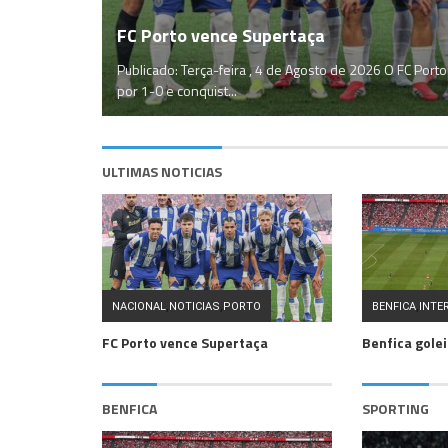
FC Porto vence Supertaça
Publicado: Terça-feira , 4 de Agosto de 2026 O FC Por
por 1-0 e conquist...
ULTIMAS NOTICIAS
,
,
,
NACIONAL
NOTICIAS
PORTO
BENFICA
INTE
FC Porto vence Supertaça
Benfica golei
BENFICA
SPORTING