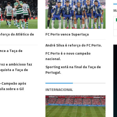
M
forço do Atlético de
FC Porto vence Supertaça
André Silva é reforço do FC Porto.
nce a Taça de
FC Porto é o novo campeão
nacional.
roz e ambicioso faz
Sporting está na final da Taça de
nquista a Taça de
Portugal.
e-Campeão após
ila sobre o Gil
INTERNACIONAL