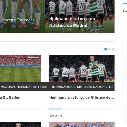
C
Hjulmand é reforço do
to venceu o Torreense
Atlético de Madrid
,
,
,
,
,
,
RNACIONAL
NACIONAL
NOTICIAS
INTERNACIONAL
MERCADO
NACIONAL
NOTICIAS
S
a St. Gallen
Hjulmand é reforço do Atlético de Madrid
PORTO