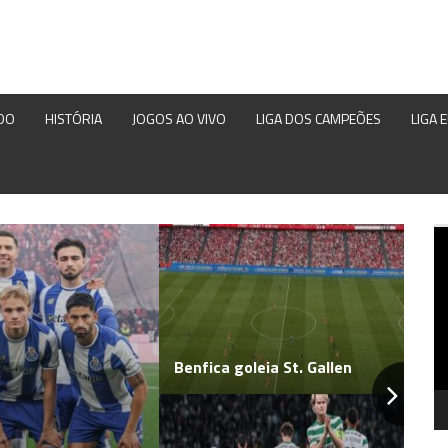
DO
HISTÓRIA
JOGOS AO VIVO
LIGA DOS CAMPEÕES
LIGA 
Re
d
ví
Benfica goleia St. Gallen