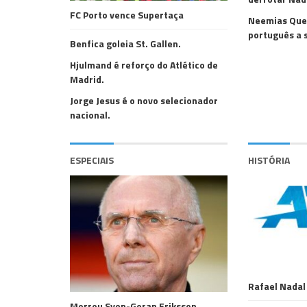
FC Porto vence Supertaça
Neemias Quet
português a 
Benfica goleia St. Gallen.
Hjulmand é reforço do Atlético de
Madrid.
Jorge Jesus é o novo selecionador
nacional.
ESPECIAIS
HISTÓRIA
Rafael Nadal
Morreu Sven-Goran Eriksson