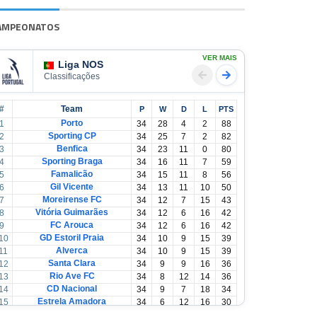
AMPEONATOS
VER MAIS
Liga NOS
Classificações
#
Team
P
W
D
L
PTS
Porto
1
34
28
4
2
88
Sporting CP
2
34
25
7
2
82
Benfica
3
34
23
11
0
80
Sporting Braga
4
34
16
11
7
59
Famalicão
5
34
15
11
8
56
Gil Vicente
6
34
13
11
10
50
Moreirense FC
7
34
12
7
15
43
Vitória Guimarães
8
34
12
6
16
42
PORTING
FC Arouca
9
34
12
6
16
42
GD Estoril Praia
10
34
10
9
15
39
Alverca
11
34
10
9
15
39
Santa Clara
12
34
9
9
16
36
Rio Ave FC
13
34
8
12
14
36
CD Nacional
14
34
9
7
18
34
Estrela Amadora
15
34
6
12
16
30
Casa Pia
16
34
6
12
16
30