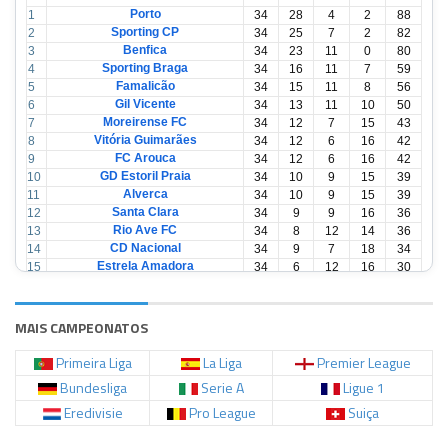
Porto
1
34
28
4
2
88
Sporting CP
2
34
25
7
2
82
Benfica
3
34
23
11
0
80
Sporting Braga
4
34
16
11
7
59
Famalicão
5
34
15
11
8
56
Gil Vicente
6
34
13
11
10
50
Moreirense FC
7
34
12
7
15
43
Vitória Guimarães
8
34
12
6
16
42
FC Arouca
9
34
12
6
16
42
GD Estoril Praia
10
34
10
9
15
39
Alverca
11
34
10
9
15
39
Santa Clara
12
34
9
9
16
36
Rio Ave FC
13
34
8
12
14
36
CD Nacional
14
34
9
7
18
34
Estrela Amadora
15
34
6
12
16
30
Casa Pia
16
34
6
12
16
30
CD Tondela
17
34
6
10
18
28
AVS Futebol
18
34
3
12
19
21
MAIS CAMPEONATOS
Primeira Liga
La Liga
Premier League
Bundesliga
Serie A
Ligue 1
Eredivisie
Pro League
Suiça