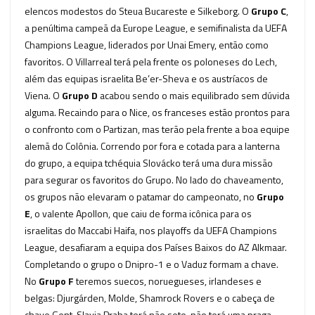
elencos modestos do Steua Bucareste e Silkeborg. O
Grupo C
,
a penúltima campeã da Europe League, e semifinalista da UEFA
Champions League, liderados por Unai Emery, então como
favoritos. O Villarreal terá pela frente os poloneses do Lech,
além das equipas israelita Be’er-Sheva e os austríacos de
Viena. O
Grupo D
acabou sendo o mais equilibrado sem dúvida
alguma. Recaindo para o Nice, os franceses estão prontos para
o confronto com o Partizan, mas terão pela frente a boa equipe
alemã do Colônia. Correndo por fora e cotada para a lanterna
do grupo, a equipa tchéquia Slovácko terá uma dura missão
para segurar os favoritos do Grupo. No lado do chaveamento,
os grupos não elevaram o patamar do campeonato, no
Grupo
E
, o valente Apollon, que caiu de forma icônica para os
israelitas do Maccabi Haifa, nos playoffs da UEFA Champions
League, desafiaram a equipa dos Países Baixos do AZ Alkmaar.
Completando o grupo o Dnipro-1 e o Vaduz formam a chave.
No
Grupo F
teremos suecos, noruegueses, irlandeses e
belgas: Djurgárden, Molde, Shamrock Rovers e o cabeça de
chave Gent. Slavia Praha terá não sete, não terá uma praga