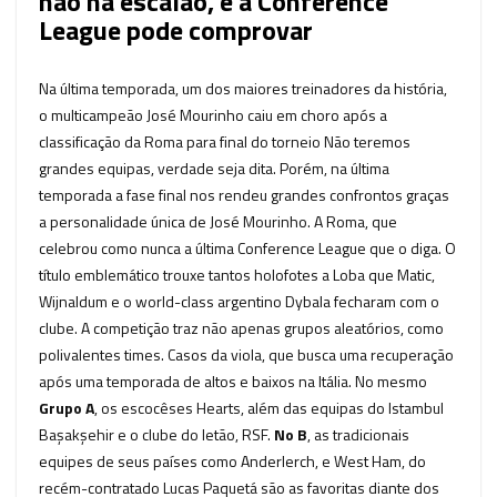
não há escalão, e a Conference
League pode comprovar
Na última temporada, um dos maiores treinadores da história,
o multicampeão José Mourinho caiu em choro após a
classificação da Roma para final do torneio Não teremos
grandes equipas, verdade seja dita. Porém, na última
temporada a fase final nos rendeu grandes confrontos graças
a personalidade única de José Mourinho. A Roma, que
celebrou como nunca a última Conference League que o diga. O
título emblemático trouxe tantos holofotes a Loba que Matic,
Wijnaldum e o world-class argentino Dybala fecharam com o
clube. A competição traz não apenas grupos aleatórios, como
polivalentes times. Casos da viola, que busca uma recuperação
após uma temporada de altos e baixos na Itália. No mesmo
Grupo A
, os escocêses Hearts, além das equipas do Istambul
Başakşehir e o clube do letão, RSF.
No B
, as tradicionais
equipes de seus países como Anderlerch, e West Ham, do
recém-contratado Lucas Paquetá são as favoritas diante dos