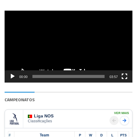
Reprodutor
de
vídeo
00:00
03:57
CAMPEONATOS
VER MAIS
Liga NOS
Classificações
#
Team
P
W
D
L
PTS