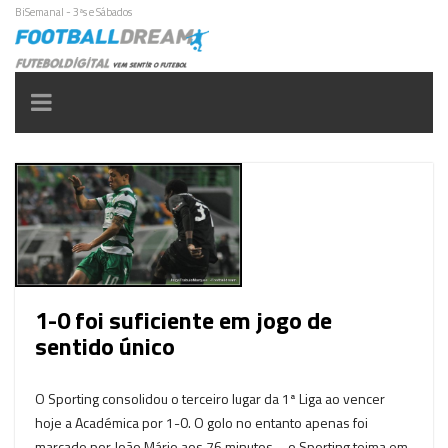
BiSemanal - 3ªs e Sábados
Toggle
navigation
1-0 foi suficiente em jogo de
sentido único
O Sporting consolidou o terceiro lugar da 1ª Liga ao vencer
hoje a Académica por 1-0. O golo no entanto apenas foi
marcado por João Mário aos 76 minutos – o Sporting teima em