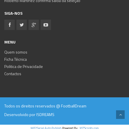
Roberto Martínez confirma saída da seleção
SIGA-NOS
MENU
Quem somos
Ficha Técnica
Politica de Privacidade
Contactos
Todos os direitos reservados @ FootballDream
Desenvolvido por
ISDREAMS
WP2Social Auto Publish
Powered By :
XYZScripts.com