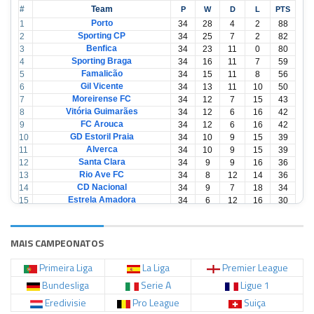
#
Team
P
W
D
L
PTS
Porto
1
34
28
4
2
88
Sporting CP
2
34
25
7
2
82
Benfica
3
34
23
11
0
80
Sporting Braga
4
34
16
11
7
59
Famalicão
5
34
15
11
8
56
Gil Vicente
6
34
13
11
10
50
Moreirense FC
7
34
12
7
15
43
Vitória Guimarães
8
34
12
6
16
42
FC Arouca
9
34
12
6
16
42
GD Estoril Praia
10
34
10
9
15
39
Alverca
11
34
10
9
15
39
Santa Clara
12
34
9
9
16
36
Rio Ave FC
13
34
8
12
14
36
CD Nacional
14
34
9
7
18
34
Estrela Amadora
15
34
6
12
16
30
Casa Pia
16
34
6
12
16
30
CD Tondela
17
34
6
10
18
28
AVS Futebol
18
34
3
12
19
21
MAIS CAMPEONATOS
Primeira Liga
La Liga
Premier League
Bundesliga
Serie A
Ligue 1
Eredivisie
Pro League
Suiça