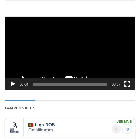
Reprodutor
de
vídeo
00:00
03:57
CAMPEONATOS
VER MAIS
Liga NOS
Classificações