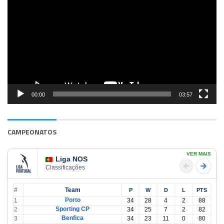
de
vídeo
00:00
03:57
CAMPEONATOS
VER MAIS
Liga NOS
Classificações
#
Team
P
W
D
L
PTS
Porto
1
34
28
4
2
88
Sporting CP
2
34
25
7
2
82
Benfica
3
34
23
11
0
80