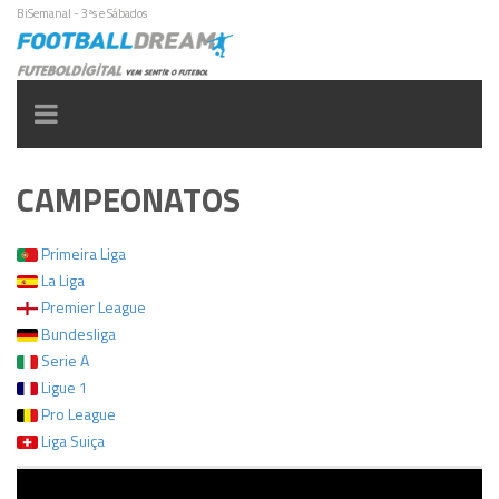
BiSemanal - 3ªs e Sábados
Toggle
navigation
CAMPEONATOS
Primeira Liga
La Liga
Premier League
Bundesliga
Serie A
Ligue 1
Pro League
Liga Suiça
Reprodutor