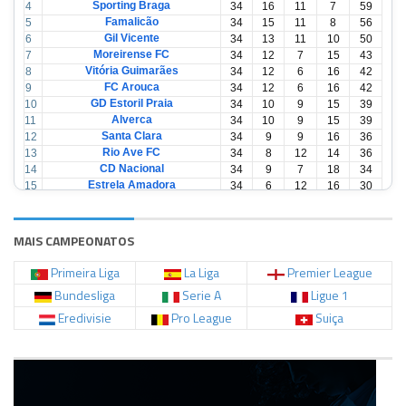
Sporting Braga
4
34
16
11
7
59
Famalicão
5
34
15
11
8
56
Gil Vicente
6
34
13
11
10
50
Moreirense FC
7
34
12
7
15
43
Vitória Guimarães
8
34
12
6
16
42
FC Arouca
9
34
12
6
16
42
GD Estoril Praia
10
34
10
9
15
39
Alverca
11
34
10
9
15
39
Santa Clara
12
34
9
9
16
36
Rio Ave FC
13
34
8
12
14
36
CD Nacional
14
34
9
7
18
34
Estrela Amadora
15
34
6
12
16
30
Casa Pia
16
34
6
12
16
30
CD Tondela
17
34
6
10
18
28
AVS Futebol
18
34
3
12
19
21
MAIS CAMPEONATOS
Primeira Liga
La Liga
Premier League
Bundesliga
Serie A
Ligue 1
Eredivisie
Pro League
Suiça