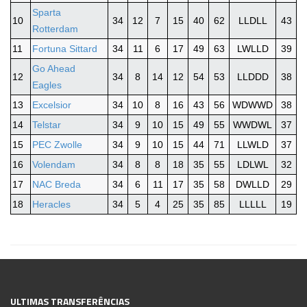
Sparta
10
34
12
7
15
40
62
LLDLL
43
Rotterdam
11
Fortuna Sittard
34
11
6
17
49
63
LWLLD
39
Go Ahead
12
34
8
14
12
54
53
LLDDD
38
Eagles
13
Excelsior
34
10
8
16
43
56
WDWWD
38
14
Telstar
34
9
10
15
49
55
WWDWL
37
15
PEC Zwolle
34
9
10
15
44
71
LLWLD
37
16
Volendam
34
8
8
18
35
55
LDLWL
32
17
NAC Breda
34
6
11
17
35
58
DWLLD
29
18
Heracles
34
5
4
25
35
85
LLLLL
19
ULTIMAS TRANSFERÊNCIAS