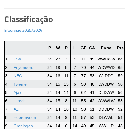
Classificação
Eredivisie 2025/2026
P
W
D
L
GF
GA
Form
Pts
1
PSV
34
27
3
4
101
45
WWDWW
84
2
Feyenoord
34
19
8
7
70
44
WDWWD
65
3
NEC
34
16
11
7
77
53
WLDDD
59
4
Twente
34
15
13
6
59
40
LWDDW
58
5
Ajax
34
14
14
6
62
41
DLDWW
56
6
Utrecht
34
15
8
11
55
42
WWWLW
53
7
AZ
34
14
10
10
58
51
DDDDW
52
8
Heerenveen
34
14
9
11
57
53
DLWWL
51
9
Groningen
34
14
6
14
49
45
WWLLD
48