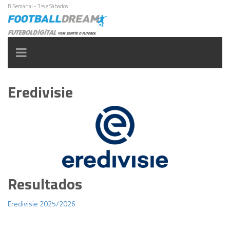
BiSemanal - 3ªs e Sábados
Toggle
navigation
Eredivisie
Resultados
Eredivisie 2025/2026