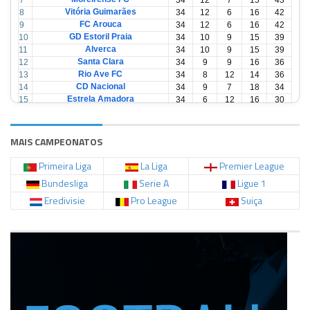
7
34
12
7
15
43
Vitória Guimarães
8
34
12
6
16
42
FC Arouca
9
34
12
6
16
42
GD Estoril Praia
10
34
10
9
15
39
Alverca
11
34
10
9
15
39
Santa Clara
12
34
9
9
16
36
Rio Ave FC
13
34
8
12
14
36
CD Nacional
14
34
9
7
18
34
Estrela Amadora
15
34
6
12
16
30
Casa Pia
16
34
6
12
16
30
CD Tondela
17
34
6
10
18
28
AVS Futebol
18
34
3
12
19
21
MAIS CAMPEONATOS
Primeira Liga
La Liga
Premier League
Bundesliga
Serie A
Ligue 1
Eredivisie
Pro League
Suiça