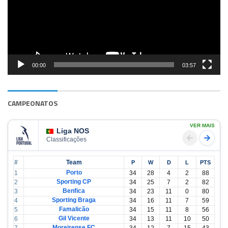
00:00
03:57
CAMPEONATOS
VER MAIS
Liga NOS
Classificações
#
Team
P
W
D
L
PTS
Porto
1
34
28
4
2
88
Sporting CP
2
34
25
7
2
82
Benfica
3
34
23
11
0
80
Sporting Braga
4
34
16
11
7
59
Famalicão
5
34
15
11
8
56
Gil Vicente
6
34
13
11
10
50
Moreirense FC