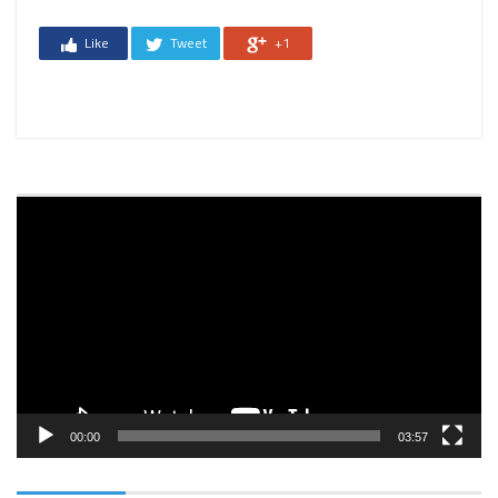
Like
Tweet
+1
Reprodutor
de
vídeo
00:00
03:57