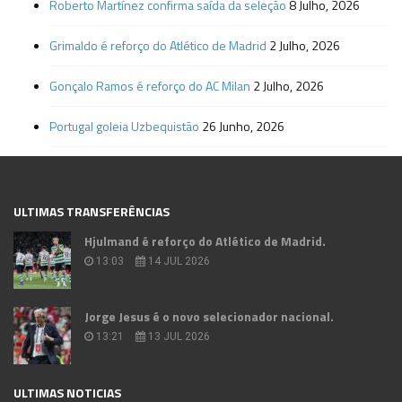
Roberto Martínez confirma saída da seleção
8 Julho, 2026
Grimaldo é reforço do Atlético de Madrid
2 Julho, 2026
Gonçalo Ramos é reforço do AC Milan
2 Julho, 2026
Portugal goleia Uzbequistão
26 Junho, 2026
ULTIMAS TRANSFERÊNCIAS
Hjulmand é reforço do Atlético de Madrid.
13:03
14 JUL 2026
Jorge Jesus é o novo selecionador nacional.
13:21
13 JUL 2026
ULTIMAS NOTICIAS