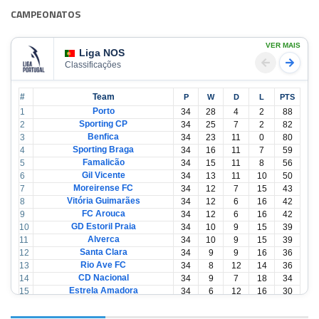
CAMPEONATOS
VER MAIS
Liga NOS
Classificações
#
Team
P
W
D
L
PTS
Porto
1
34
28
4
2
88
Sporting CP
2
34
25
7
2
82
Benfica
3
34
23
11
0
80
Sporting Braga
4
34
16
11
7
59
Famalicão
5
34
15
11
8
56
Gil Vicente
6
34
13
11
10
50
Moreirense FC
7
34
12
7
15
43
Vitória Guimarães
8
34
12
6
16
42
FC Arouca
9
34
12
6
16
42
GD Estoril Praia
10
34
10
9
15
39
Alverca
11
34
10
9
15
39
Santa Clara
12
34
9
9
16
36
Rio Ave FC
13
34
8
12
14
36
CD Nacional
14
34
9
7
18
34
Estrela Amadora
15
34
6
12
16
30
Casa Pia
16
34
6
12
16
30
CD Tondela
17
34
6
10
18
28