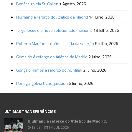
Benfica goleia St. Gallen
1 Agosto, 2026
Hjulmand é reforço do Atlético de Madrid
14 Julho, 2026
Jorge Jesus é o novo selecionador nacional
13 Julho, 2026
Roberto Martínez confirma saída da seleção
8 Julho, 2026
Grimaldo é reforço do Atlético de Madrid
2 Julho, 2026
Gonçalo Ramos é reforço do AC Milan
2 Julho, 2026
Portugal goleia Uzbequistão
26 Junho, 2026
ULTIMAS TRANSFERÊNCIAS
Hjulmand é reforço do Atlético de Madrid.
13:03
14 JUL 2026