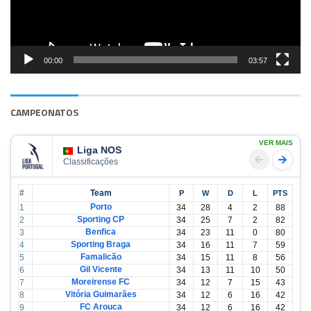
00:00
03:57
CAMPEONATOS
VER MAIS
Liga NOS
Classificações
#
Team
P
W
D
L
PTS
Porto
1
34
28
4
2
88
Sporting CP
2
34
25
7
2
82
Benfica
3
34
23
11
0
80
Sporting Braga
4
34
16
11
7
59
Famalicão
5
34
15
11
8
56
Gil Vicente
6
34
13
11
10
50
Moreirense FC
7
34
12
7
15
43
Vitória Guimarães
8
34
12
6
16
42
FC Arouca
9
34
12
6
16
42