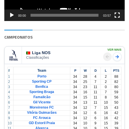
00:00
03:57
CAMPEONATOS
VER MAIS
Liga NOS
Classificações
#
Team
P
W
D
L
PTS
Porto
1
34
28
4
2
88
Sporting CP
2
34
25
7
2
82
Benfica
3
34
23
11
0
80
Sporting Braga
4
34
16
11
7
59
Famalicão
5
34
15
11
8
56
Gil Vicente
6
34
13
11
10
50
Moreirense FC
7
34
12
7
15
43
Vitória Guimarães
8
34
12
6
16
42
FC Arouca
9
34
12
6
16
42
GD Estoril Praia
10
34
10
9
15
39
Alverca
11
34
10
9
15
39