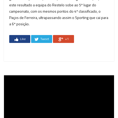
este resultado a equipa do Restelo sobe ao 5º lugar do
campeonato, com os mesmos pontos do 4º classificado, o
Paços de Ferreira, ultrapassando assim o Sporting que cai para
a 6ª posição.
Like
Tweet
+1
Reprodutor
de
vídeo