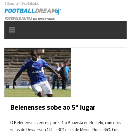
BiSemanal - 3ªs e Sábados
Toggle
navigation
Belenenses sobe ao 5ª lugar
O Belenenses venceu por 3-1 o Boavista no Restelo, com dois
golos de Deyverson (14′ e 30′) e um de Miguel Rosa (34′). Com