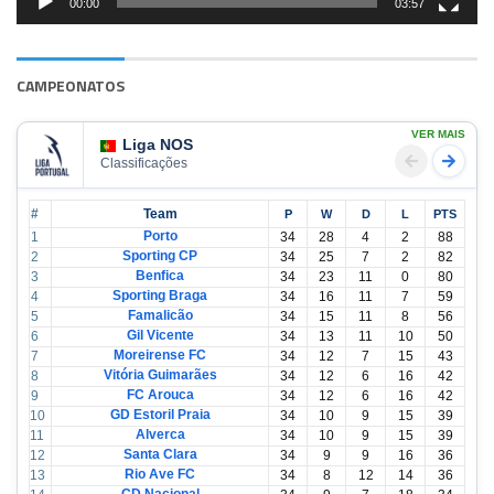
00:00
03:57
CAMPEONATOS
VER MAIS
Liga NOS
Classificações
#
Team
P
W
D
L
PTS
Porto
1
34
28
4
2
88
Sporting CP
2
34
25
7
2
82
Benfica
3
34
23
11
0
80
Sporting Braga
4
34
16
11
7
59
Famalicão
5
34
15
11
8
56
Gil Vicente
6
34
13
11
10
50
Moreirense FC
7
34
12
7
15
43
Vitória Guimarães
8
34
12
6
16
42
FC Arouca
9
34
12
6
16
42
GD Estoril Praia
10
34
10
9
15
39
Alverca
11
34
10
9
15
39
Santa Clara
12
34
9
9
16
36
Rio Ave FC
13
34
8
12
14
36
CD Nacional