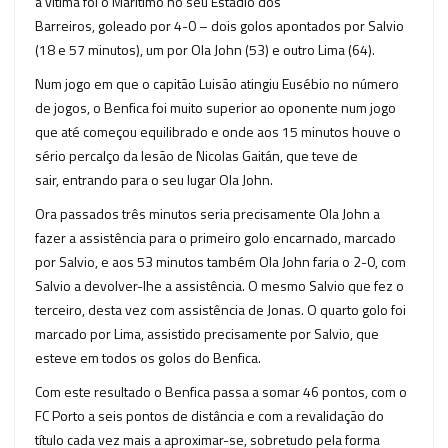
a vítima foi o Marítimo no seu Estádio dos
Barreiros, goleado por 4-0 – dois golos apontados por Salvio
(18 e 57 minutos), um por Ola John (53) e outro Lima (64).
Num jogo em que o capitão Luisão atingiu Eusébio no número
de jogos, o Benfica foi muito superior ao oponente num jogo
que até começou equilibrado e onde aos 15 minutos houve o
sério percalço da lesão de Nicolas Gaitán, que teve de
sair, entrando para o seu lugar Ola John.
Ora passados três minutos seria precisamente Ola John a
fazer a assistência para o primeiro golo encarnado, marcado
por Salvio, e aos 53 minutos também Ola John faria o 2-0, com
Salvio a devolver-lhe a assistência. O mesmo Salvio que fez o
terceiro, desta vez com assistência de Jonas. O quarto golo foi
marcado por Lima, assistido precisamente por Salvio, que
esteve em todos os golos do Benfica.
Com este resultado o Benfica passa a somar 46 pontos, com o
FC Porto a seis pontos de distância e com a revalidação do
título cada vez mais a aproximar-se, sobretudo pela forma