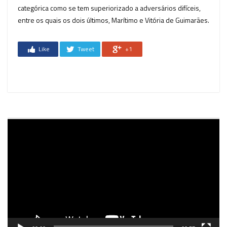
categórica como se tem superiorizado a adversários difíceis,
entre os quais os dois últimos, Marítimo e Vitória de Guimarães.
Like
Tweet
+1
Reprodutor
de
vídeo