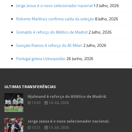
Jorge Jesus é o novo selecionador nacional
13 Julho, 2026
Roberto Martínez confirma saída da seleção
8 Julho, 2026
Grimaldo é reforço do Atlético de Madrid
2 Julho, 2026
Gonçalo Ramos é reforço do AC Milan
2 Julho, 2026
Portugal goleia Uzbequistão
26 Junho, 2026
ULTIMAS TRANSFERÊNCIAS
Hjulmand é reforço do Atlético de Madrid.
13:03
14 JUL 2026
Jorge Jesus é o novo selecionador nacional.
13:21
13 JUL 2026