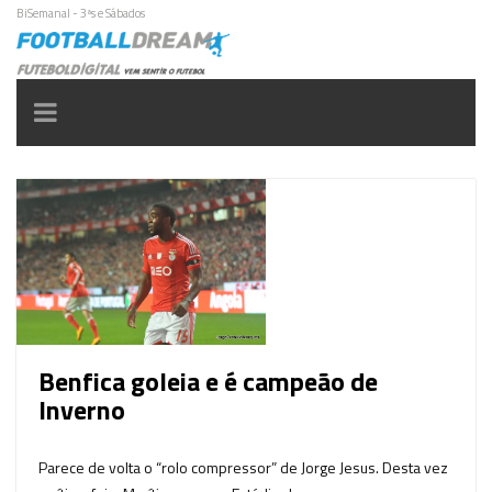
BiSemanal - 3ªs e Sábados
Toggle
navigation
Benfica goleia e é campeão de
Inverno
Parece de volta o “rolo compressor” de Jorge Jesus. Desta vez