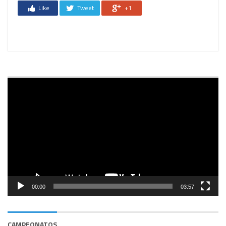
Like
Tweet
+1
Reprodutor
de
vídeo
00:00
03:57
CAMPEONATOS