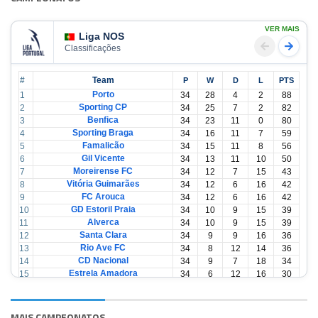
VER MAIS
Liga NOS
Classificações
#
Team
P
W
D
L
PTS
Porto
1
34
28
4
2
88
Sporting CP
2
34
25
7
2
82
Benfica
3
34
23
11
0
80
Sporting Braga
4
34
16
11
7
59
Famalicão
5
34
15
11
8
56
Gil Vicente
6
34
13
11
10
50
Moreirense FC
7
34
12
7
15
43
Vitória Guimarães
8
34
12
6
16
42
FC Arouca
9
34
12
6
16
42
GD Estoril Praia
10
34
10
9
15
39
Alverca
11
34
10
9
15
39
Santa Clara
12
34
9
9
16
36
Rio Ave FC
13
34
8
12
14
36
CD Nacional
14
34
9
7
18
34
Estrela Amadora
15
34
6
12
16
30
Casa Pia
16
34
6
12
16
30
CD Tondela
17
34
6
10
18
28
AVS Futebol
18
34
3
12
19
21
MAIS CAMPEONATOS