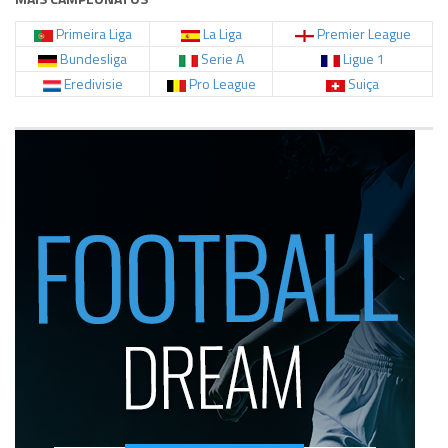
Primeira Liga
La Liga
Premier League
Bundesliga
Serie A
Ligue 1
Eredivisie
Pro League
Suiça