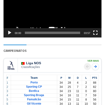
00:00
03:57
CAMPEONATOS
VER MAIS
Liga NOS
Classificações
#
Team
P
W
D
L
PTS
Porto
1
34
28
4
2
88
Sporting CP
2
34
25
7
2
82
Benfica
3
34
23
11
0
80
Sporting Braga
4
34
16
11
7
59
Famalicão
5
34
15
11
8
56
Gil Vicente
6
34
13
11
10
50