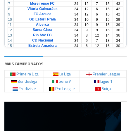
Moreirense FC
7
34
12
7
15
43
Vitória Guimarães
8
34
12
6
16
42
FC Arouca
9
34
12
6
16
42
GD Estoril Praia
10
34
10
9
15
39
Alverca
11
34
10
9
15
39
Santa Clara
12
34
9
9
16
36
Rio Ave FC
13
34
8
12
14
36
CD Nacional
14
34
9
7
18
34
Estrela Amadora
15
34
6
12
16
30
Casa Pia
16
34
6
12
16
30
CD Tondela
17
34
6
10
18
28
AVS Futebol
18
34
3
12
19
21
MAIS CAMPEONATOS
Primeira Liga
La Liga
Premier League
Bundesliga
Serie A
Ligue 1
Eredivisie
Pro League
Suiça