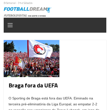
BiSemanal - 3ªs e Sábados
Toggle
navigation
Braga fora da UEFA
O Sporting de Braga está fora das UEFA. Eiminado na
terceira pré-eliminatória da Liga Europal, ao empatar 2-2
na receção aos ucranianos do Zorya Luhansk, em jogo da