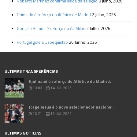
Roberto Martínez confirma saída da seleção
8 Julho, 2026
Grimaldo é reforço do Atlético de Madrid
2 Julho, 2026
Gonçalo Ramos é reforço do AC Milan
2 Julho, 2026
Portugal goleia Uzbequistão
26 Junho, 2026
ULTIMAS TRANSFERÊNCIAS
Hjulmand é reforço do Atlético de Madrid.
13:03
14 JUL 2026
Jorge Jesus é o novo selecionador nacional.
13:21
13 JUL 2026
ULTIMAS NOTICIAS