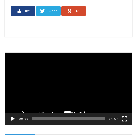
Like
Tweet
+1
Reprodutor
de
vídeo
00:00
03:57