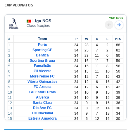
CAMPEONATOS
VER MAIS
Liga NOS
Classificações
#
Team
P
W
D
L
PTS
Porto
1
34
28
4
2
88
Sporting CP
2
34
25
7
2
82
Benfica
3
34
23
11
0
80
Sporting Braga
4
34
16
11
7
59
Famalicão
5
34
15
11
8
56
Gil Vicente
6
34
13
11
10
50
Moreirense FC
7
34
12
7
15
43
Vitória Guimarães
8
34
12
6
16
42
FC Arouca
9
34
12
6
16
42
GD Estoril Praia
10
34
10
9
15
39
Alverca
11
34
10
9
15
39
Santa Clara
12
34
9
9
16
36
Rio Ave FC
13
34
8
12
14
36
CD Nacional
14
34
9
7
18
34
Estrela Amadora
15
34
6
12
16
30
Casa Pia
16
34
6
12
16
30
CD Tondela
17
34
6
10
18
28