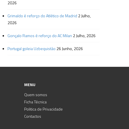
2026
Grimaldo é reforço do Atlético de Madrid
2 Julho,
2026
Gonçalo Ramos é reforço do AC Milan
2 Julho, 2026
Portugal goleia Uzbequistão
26 Junho, 2026
MENU
Quem somos
Ficha Técnica
Politica de Privacidade
Contactos