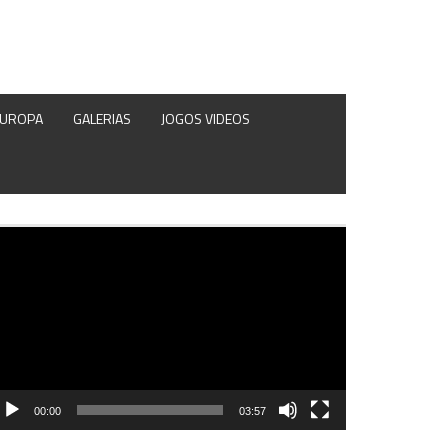
EUROPA
GALERIAS
JOGOS VIDEOS
produtor
e
deo
00:00
03:57