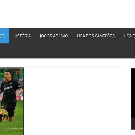
DO
HISTÓRIA
JOGOS AO VIVO
LIGA DOS CAMPEÕES
LIGA 
Re
d
ví