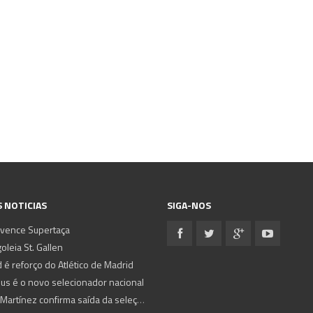
 NOTICIAS
SIGA-NOS
 vence Supertaça
oleia St. Gallen
 é reforço do Atlético de Madrid
sus é o novo selecionador nacional
Roberto Martínez confirma saída da seleção