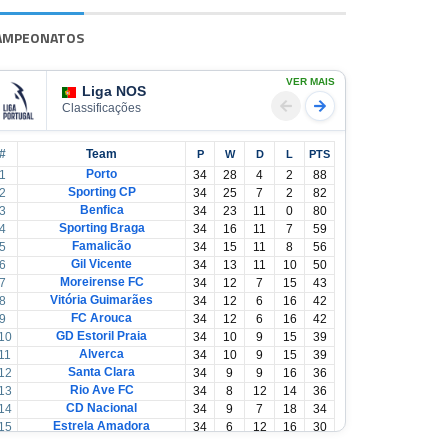
AMPEONATOS
VER MAIS
Liga NOS
Classificações
#
Team
P
W
D
L
PTS
Porto
1
34
28
4
2
88
Sporting CP
2
34
25
7
2
82
Benfica
3
34
23
11
0
80
Sporting Braga
4
34
16
11
7
59
Famalicão
5
34
15
11
8
56
Gil Vicente
6
34
13
11
10
50
Moreirense FC
7
34
12
7
15
43
Vitória Guimarães
8
34
12
6
16
42
FC Arouca
9
34
12
6
16
42
GD Estoril Praia
10
34
10
9
15
39
Alverca
11
34
10
9
15
39
Santa Clara
12
34
9
9
16
36
Rio Ave FC
13
34
8
12
14
36
CD Nacional
14
34
9
7
18
34
Estrela Amadora
15
34
6
12
16
30
Casa Pia
16
34
6
12
16
30