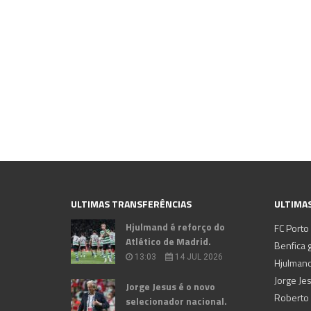
ULTIMAS TRANSFERÊNCIAS
ULTIMAS
Hjulmand é reforço do
FC Porto
Atlético de Madrid.
Benfica g
13:03
14 JUL 2026
Hjulmand
Jorge Je
Jorge Jesus é o novo
selecionador nacional.