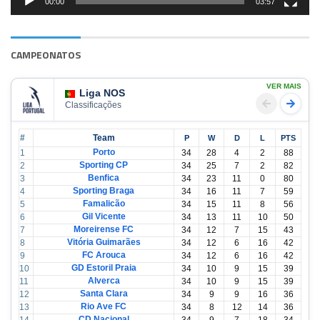
00:00
03:57
CAMPEONATOS
VER MAIS
Liga NOS
Classificações
#
Team
P
W
D
L
PTS
Porto
1
34
28
4
2
88
Sporting CP
2
34
25
7
2
82
Benfica
3
34
23
11
0
80
Sporting Braga
4
34
16
11
7
59
Famalicão
5
34
15
11
8
56
Gil Vicente
6
34
13
11
10
50
Moreirense FC
7
34
12
7
15
43
Vitória Guimarães
8
34
12
6
16
42
FC Arouca
9
34
12
6
16
42
GD Estoril Praia
10
34
10
9
15
39
Alverca
11
34
10
9
15
39
Santa Clara
12
34
9
9
16
36
Rio Ave FC
13
34
8
12
14
36
CD Nacional
14
34
9
7
18
34