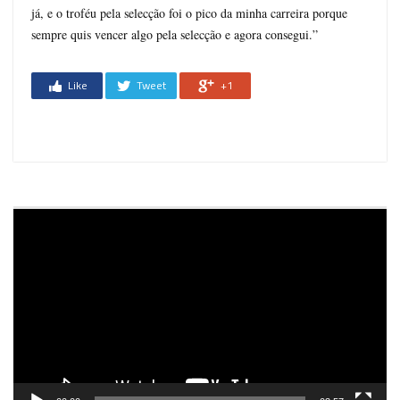
já, e o troféu pela selecção foi o pico da minha carreira porque
sempre quis vencer algo pela selecção e agora consegui.”
Like
Tweet
+1
Reprodutor
de
vídeo