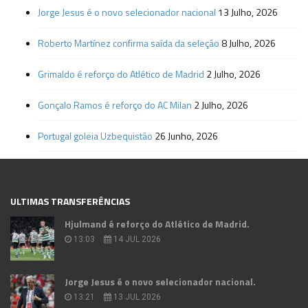
Jorge Jesus é o novo selecionador nacional
13 Julho, 2026
Roberto Martínez confirma saída da seleção
8 Julho, 2026
Grimaldo é reforço do Atlético de Madrid
2 Julho, 2026
Gonçalo Ramos é reforço do AC Milan
2 Julho, 2026
Portugal goleia Uzbequistão
26 Junho, 2026
ULTIMAS TRANSFERÊNCIAS
Hjulmand é reforço do Atlético de Madrid.
13:03
14 JUL 2026
Jorge Jesus é o novo selecionador nacional.
13:21
13 JUL 2026