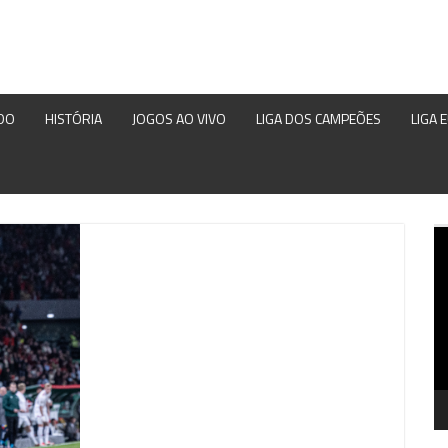
DO
HISTÓRIA
JOGOS AO VIVO
LIGA DOS CAMPEÕES
LIGA 
Re
d
ví