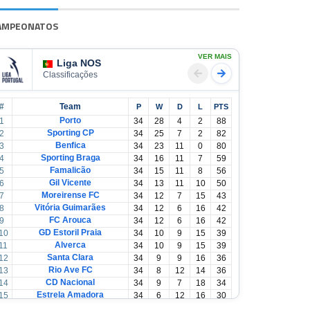
AMPEONATOS
VER MAIS
Liga NOS
Classificações
#
Team
P
W
D
L
PTS
Porto
1
34
28
4
2
88
Sporting CP
2
34
25
7
2
82
Benfica
3
34
23
11
0
80
Sporting Braga
4
34
16
11
7
59
Famalicão
5
34
15
11
8
56
Gil Vicente
6
34
13
11
10
50
Moreirense FC
7
34
12
7
15
43
Vitória Guimarães
8
34
12
6
16
42
FC Arouca
9
34
12
6
16
42
GD Estoril Praia
10
34
10
9
15
39
Alverca
11
34
10
9
15
39
Santa Clara
12
34
9
9
16
36
Rio Ave FC
13
34
8
12
14
36
CD Nacional
14
34
9
7
18
34
Estrela Amadora
15
34
6
12
16
30
Casa Pia
16
34
6
12
16
30