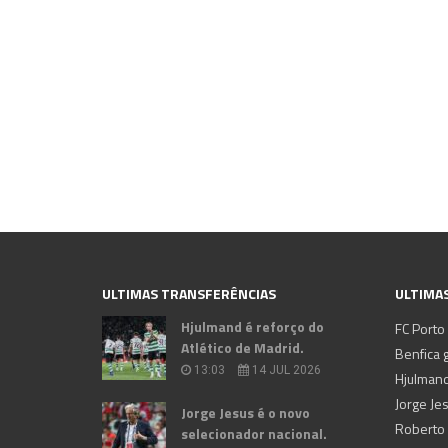
ULTIMAS TRANSFERÊNCIAS
ULTIMAS
Hjulmand é reforço do
FC Porto
Atlético de Madrid.
Benfica g
13:03
14 JUL 2026
Hjulmand
Jorge Je
Jorge Jesus é o novo
selecionador nacional.