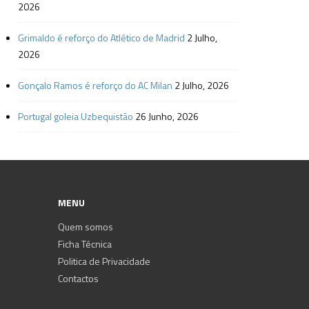
2026
Grimaldo é reforço do Atlético de Madrid
2 Julho,
2026
Gonçalo Ramos é reforço do AC Milan
2 Julho, 2026
Portugal goleia Uzbequistão
26 Junho, 2026
MENU
Quem somos
Ficha Técnica
Politica de Privacidade
Contactos