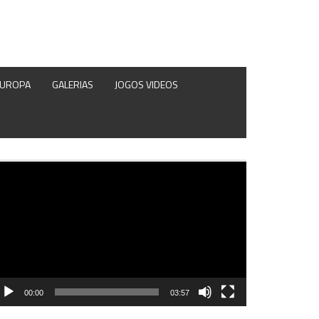
EUROPA
GALERIAS
JOGOS VIDEOS
produtor
e
deo
00:00
03:57