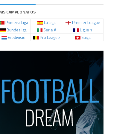
CD Tondela
17
34
6
10
18
28
AVS Futebol
18
34
3
12
19
21
AIS CAMPEONATOS
Primeira Liga
La Liga
Premier League
Bundesliga
Serie A
Ligue 1
Eredivisie
Pro League
Suiça