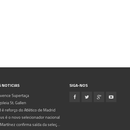
 NOTICIAS
SIGA-NOS
 vence Supertaça
oleia St. Gallen
 é reforço do Atlético de Madrid
sus é o novo selecionador nacional
Roberto Martínez confirma saída da seleção