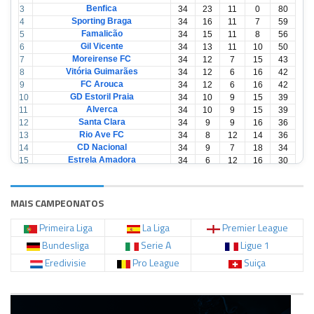
Benfica
3
34
23
11
0
80
Sporting Braga
4
34
16
11
7
59
Famalicão
5
34
15
11
8
56
Gil Vicente
6
34
13
11
10
50
Moreirense FC
7
34
12
7
15
43
Vitória Guimarães
8
34
12
6
16
42
FC Arouca
9
34
12
6
16
42
GD Estoril Praia
10
34
10
9
15
39
Alverca
11
34
10
9
15
39
Santa Clara
12
34
9
9
16
36
Rio Ave FC
13
34
8
12
14
36
CD Nacional
14
34
9
7
18
34
Estrela Amadora
15
34
6
12
16
30
Casa Pia
16
34
6
12
16
30
CD Tondela
17
34
6
10
18
28
AVS Futebol
18
34
3
12
19
21
MAIS CAMPEONATOS
Primeira Liga
La Liga
Premier League
Bundesliga
Serie A
Ligue 1
Eredivisie
Pro League
Suiça