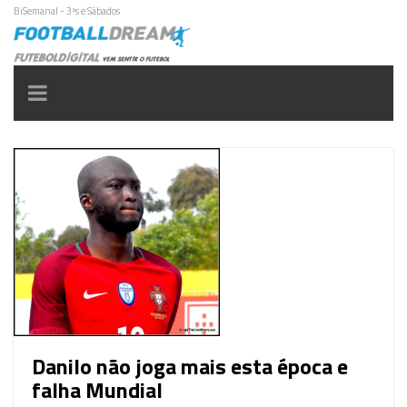
BiSemanal - 3ªs e Sábados
Toggle
navigation
Danilo não joga mais esta época e
falha Mundial