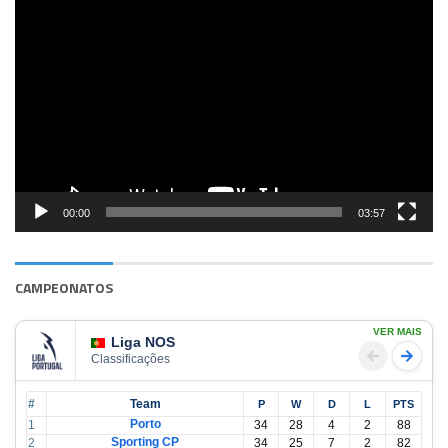
Reprodutor
de
vídeo
00:00
03:57
CAMPEONATOS
VER MAIS
Liga NOS
Classificações
#
Team
P
W
D
L
PTS
Porto
1
34
28
4
2
88
Sporting CP
2
34
25
7
2
82