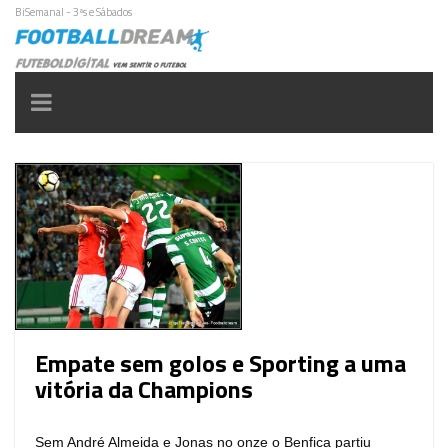
BiSemanal - 3ªs e Sábados
Toggle
navigation
Empate sem golos e Sporting a uma
vitória da Champions
Sem André Almeida e Jonas no onze o Benfica partiu