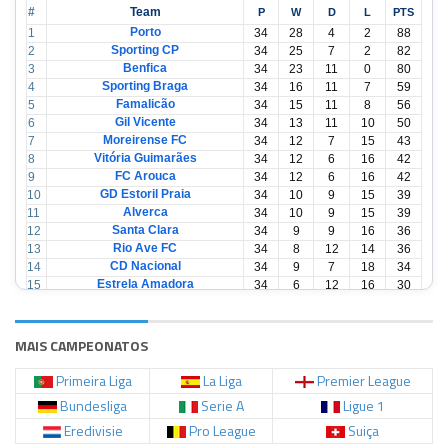
#
Team
P
W
D
L
PTS
Porto
1
34
28
4
2
88
Sporting CP
2
34
25
7
2
82
Benfica
3
34
23
11
0
80
Sporting Braga
4
34
16
11
7
59
Famalicão
5
34
15
11
8
56
Gil Vicente
6
34
13
11
10
50
Moreirense FC
7
34
12
7
15
43
Vitória Guimarães
8
34
12
6
16
42
FC Arouca
9
34
12
6
16
42
GD Estoril Praia
10
34
10
9
15
39
Alverca
11
34
10
9
15
39
Santa Clara
12
34
9
9
16
36
Rio Ave FC
13
34
8
12
14
36
CD Nacional
14
34
9
7
18
34
Estrela Amadora
15
34
6
12
16
30
Casa Pia
16
34
6
12
16
30
CD Tondela
17
34
6
10
18
28
AVS Futebol
18
34
3
12
19
21
MAIS CAMPEONATOS
Primeira Liga
La Liga
Premier League
Bundesliga
Serie A
Ligue 1
Eredivisie
Pro League
Suiça