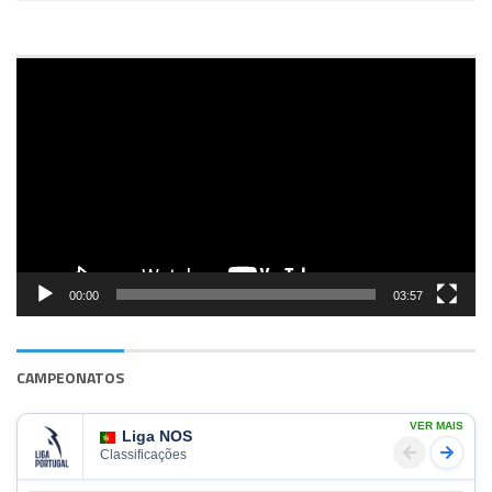
Reprodutor
de
vídeo
00:00
03:57
CAMPEONATOS
VER MAIS
Liga NOS
Classificações