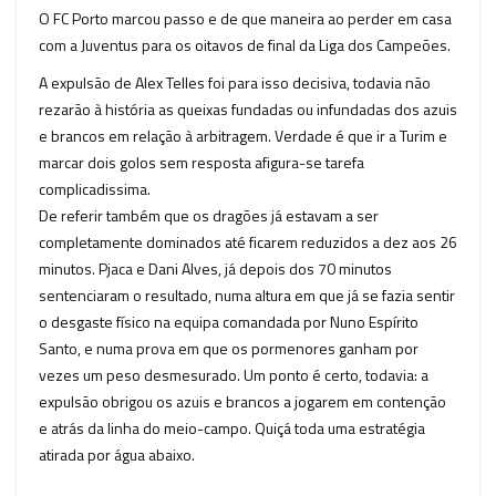
O FC Porto marcou passo e de que maneira ao perder em casa
com a Juventus para os oitavos de final da Liga dos Campeões.
A expulsão de Alex Telles foi para isso decisiva, todavia não
rezarão à história as queixas fundadas ou infundadas dos azuis
e brancos em relação à arbitragem. Verdade é que ir a Turim e
marcar dois golos sem resposta afigura-se tarefa
complicadissima.
De referir também que os dragões já estavam a ser
completamente dominados até ficarem reduzidos a dez aos 26
minutos. Pjaca e Dani Alves, já depois dos 70 minutos
sentenciaram o resultado, numa altura em que já se fazia sentir
o desgaste físico na equipa comandada por Nuno Espírito
Santo, e numa prova em que os pormenores ganham por
vezes um peso desmesurado. Um ponto é certo, todavia: a
expulsão obrigou os azuis e brancos a jogarem em contenção
e atrás da linha do meio-campo. Quiçá toda uma estratégia
atirada por água abaixo.