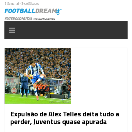
BiSemanal - 3ªs e Sábados
Toggle
navigation
Expulsão de Alex Telles deita tudo a
perder, Juventus quase apurada