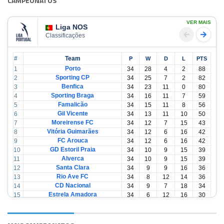
CAMPEONATOS
VER MAIS
Liga NOS
Classificações
#
Team
P
W
D
L
PTS
Porto
1
34
28
4
2
88
Sporting CP
2
34
25
7
2
82
Benfica
3
34
23
11
0
80
Sporting Braga
4
34
16
11
7
59
Famalicão
5
34
15
11
8
56
Gil Vicente
6
34
13
11
10
50
Moreirense FC
7
34
12
7
15
43
Vitória Guimarães
8
34
12
6
16
42
FC Arouca
9
34
12
6
16
42
GD Estoril Praia
10
34
10
9
15
39
Alverca
11
34
10
9
15
39
Santa Clara
12
34
9
9
16
36
Rio Ave FC
13
34
8
12
14
36
CD Nacional
14
34
9
7
18
34
Estrela Amadora
15
34
6
12
16
30
Casa Pia
16
34
6
12
16
30
CD Tondela
17
34
6
10
18
28
AVS Futebol
18
34
3
12
19
21