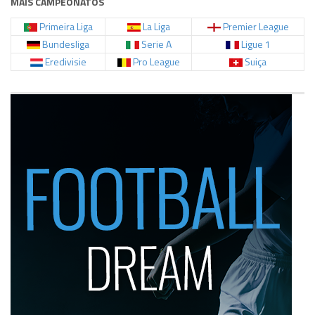
MAIS CAMPEONATOS
Primeira Liga
La Liga
Premier League
Bundesliga
Serie A
Ligue 1
Eredivisie
Pro League
Suiça