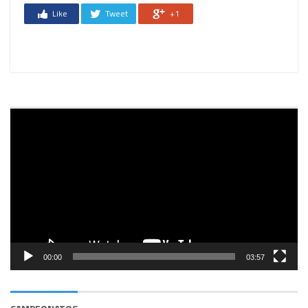
Like
Tweet
+1
Reprodutor
de
vídeo
00:00
03:57