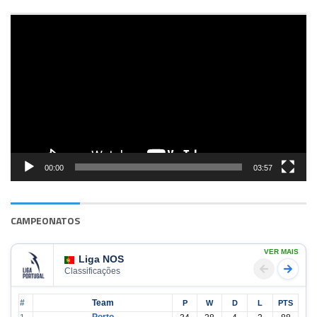
Reprodutor
de
vídeo
00:00
03:57
CAMPEONATOS
VER MAIS
Liga NOS
Classificações
#
Team
P
W
D
L
PTS