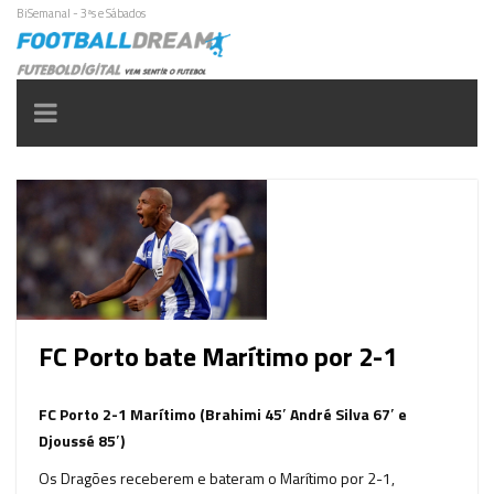
BiSemanal - 3ªs e Sábados
Toggle
navigation
FC Porto bate Marítimo por 2-1
FC Porto 2-1 Marítimo (Brahimi 45′ André Silva 67′ e
Djoussé 85′)
Os Dragões receberem e bateram o Marítimo por 2-1,