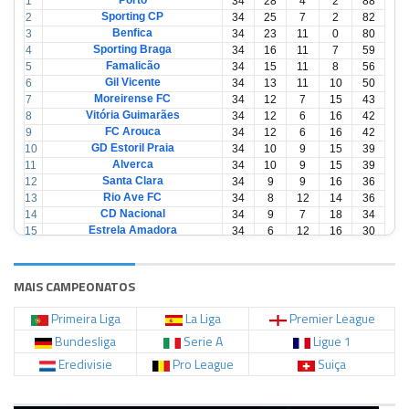
Porto
1
34
28
4
2
88
Sporting CP
2
34
25
7
2
82
Benfica
3
34
23
11
0
80
Sporting Braga
4
34
16
11
7
59
Famalicão
5
34
15
11
8
56
Gil Vicente
6
34
13
11
10
50
Moreirense FC
7
34
12
7
15
43
Vitória Guimarães
8
34
12
6
16
42
FC Arouca
9
34
12
6
16
42
GD Estoril Praia
10
34
10
9
15
39
Alverca
11
34
10
9
15
39
Santa Clara
12
34
9
9
16
36
Rio Ave FC
13
34
8
12
14
36
CD Nacional
14
34
9
7
18
34
Estrela Amadora
15
34
6
12
16
30
Casa Pia
16
34
6
12
16
30
CD Tondela
17
34
6
10
18
28
AVS Futebol
18
34
3
12
19
21
MAIS CAMPEONATOS
Primeira Liga
La Liga
Premier League
Bundesliga
Serie A
Ligue 1
Eredivisie
Pro League
Suiça