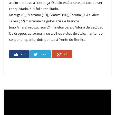
assim manteve a liderança. O titulo está a sete pontos de ser
conquistado. 5-1 foi o resultado.
Marega (6), Marcano (13), Brahimi (16), Corona (35) e Alex
Telles (72) marcaram os golos azuis e brancos.
João Amaral reduziu aos 24 minutos para o Vitória de Setúbal.
Os dragões aproximam-se a olhos vistos do título, mantendo-
se, por enquanto, dois pontos à frente do Benfica.
Like
Tweet
+1
Reprodutor
de
vídeo