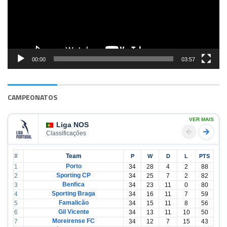
00:00
03:57
CAMPEONATOS
VER MAIS
Liga NOS
Classificações
#
Team
P
W
D
L
PTS
Porto
1
34
28
4
2
88
Sporting CP
2
34
25
7
2
82
Benfica
3
34
23
11
0
80
Sporting Braga
4
34
16
11
7
59
Famalicão
5
34
15
11
8
56
Gil Vicente
6
34
13
11
10
50
Moreirense FC
7
34
12
7
15
43