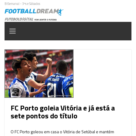
BiSemanal - 3ªs e Sábados
Toggle
navigation
FC Porto goleia Vitória e já está a
sete pontos do título
O FC Porto goleou em casa o Vitória de Setúbal e mantém