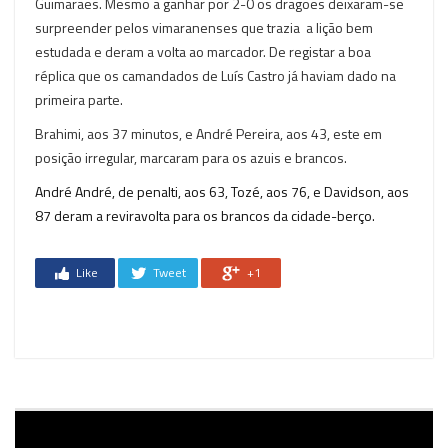
Guimarães. Mesmo a ganhar por 2-0 os dragões deixaram-se
surpreender pelos vimaranenses que trazia a lição bem
estudada e deram a volta ao marcador. De registar a boa
réplica que os camandados de Luís Castro já haviam dado na
primeira parte.
Brahimi, aos 37 minutos, e André Pereira, aos 43, este em
posição irregular, marcaram para os azuis e brancos.
André André, de penalti, aos 63, Tozé, aos 76, e Davidson, aos
87 deram a reviravolta para os brancos da cidade-berço.
Like
Tweet
+1
Reprodutor
de