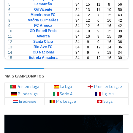
Famalicão
5
34
15
11
8
56
Gil Vicente
6
34
13
11
10
50
Moreirense FC
7
34
12
7
15
43
Vitória Guimarães
8
34
12
6
16
42
FC Arouca
9
34
12
6
16
42
GD Estoril Praia
10
34
10
9
15
39
Alverca
11
34
10
9
15
39
Santa Clara
12
34
9
9
16
36
Rio Ave FC
13
34
8
12
14
36
CD Nacional
14
34
9
7
18
34
Estrela Amadora
15
34
6
12
16
30
Casa Pia
16
34
6
12
16
30
CD Tondela
17
34
6
10
18
28
AVS Futebol
18
34
3
12
19
21
MAIS CAMPEONATOS
Primeira Liga
La Liga
Premier League
Bundesliga
Serie A
Ligue 1
Eredivisie
Pro League
Suiça