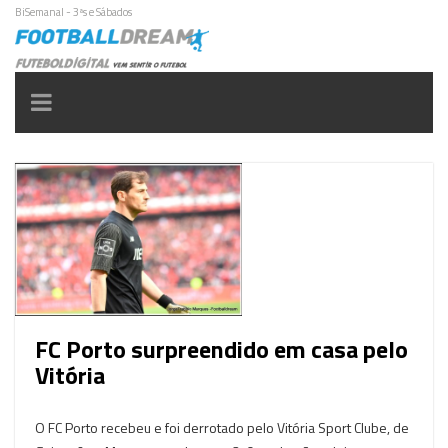
BiSemanal - 3ªs e Sábados
Toggle
navigation
FC Porto surpreendido em casa pelo
Vitória
O FC Porto recebeu e foi derrotado pelo Vitória Sport Clube, de