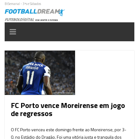
BiSemanal - 3ªs e Sábados
Toggle
navigation
FC Porto vence Moreirense em jogo
de regressos
O FC Porto venceu este domingo frente ao Moreirense, por 3-
0, no Estádio do Dragão. Foi uma vitória justa e tranquila dos