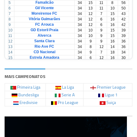
Famalicão
5
34
15
11
8
56
Gil Vicente
6
34
13
11
10
50
Moreirense FC
7
34
12
7
15
43
Vitória Guimarães
8
34
12
6
16
42
FC Arouca
9
34
12
6
16
42
GD Estoril Praia
10
34
10
9
15
39
Alverca
11
34
10
9
15
39
Santa Clara
12
34
9
9
16
36
Rio Ave FC
13
34
8
12
14
36
CD Nacional
14
34
9
7
18
34
Estrela Amadora
15
34
6
12
16
30
Casa Pia
16
34
6
12
16
30
CD Tondela
17
34
6
10
18
28
AVS Futebol
18
34
3
12
19
21
MAIS CAMPEONATOS
Primeira Liga
La Liga
Premier League
Bundesliga
Serie A
Ligue 1
Eredivisie
Pro League
Suiça