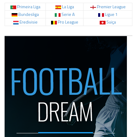
Primeira Liga
La Liga
Premier League
Bundesliga
Serie A
Ligue 1
Eredivisie
Pro League
Suiça