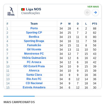
VER MAIS
Liga NOS
Classificações
#
Team
P
W
D
L
PTS
Porto
1
34
28
4
2
88
Sporting CP
2
34
25
7
2
82
Benfica
3
34
23
11
0
80
Sporting Braga
4
34
16
11
7
59
Famalicão
5
34
15
11
8
56
Gil Vicente
6
34
13
11
10
50
Moreirense FC
7
34
12
7
15
43
Vitória Guimarães
8
34
12
6
16
42
FC Arouca
9
34
12
6
16
42
GD Estoril Praia
10
34
10
9
15
39
Alverca
11
34
10
9
15
39
Santa Clara
12
34
9
9
16
36
Rio Ave FC
13
34
8
12
14
36
CD Nacional
14
34
9
7
18
34
Estrela Amadora
15
34
6
12
16
30
Casa Pia
16
34
6
12
16
30
CD Tondela
17
34
6
10
18
28
AVS Futebol
18
34
3
12
19
21
MAIS CAMPEONATOS