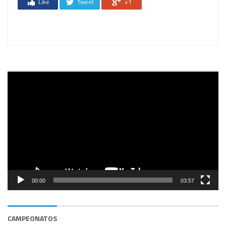
Like
Tweet
+1
Reprodutor
de
vídeo
00:00
03:57
CAMPEONATOS