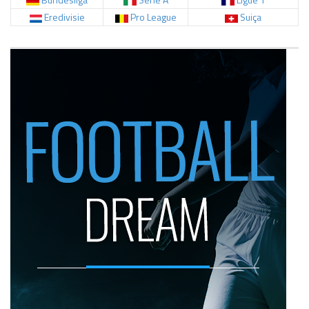
Eredivisie
Pro League
Suiça