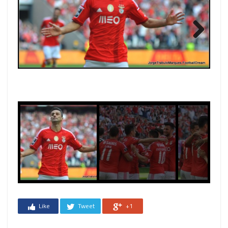
Next
Next
Like
Tweet
+1