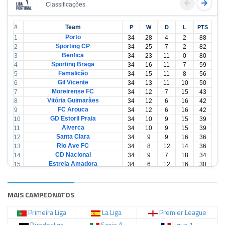
Classificações
#
Team
P
W
D
L
PTS
Porto
1
34
28
4
2
88
Sporting CP
2
34
25
7
2
82
Benfica
3
34
23
11
0
80
Sporting Braga
4
34
16
11
7
59
Famalicão
5
34
15
11
8
56
Gil Vicente
6
34
13
11
10
50
Moreirense FC
7
34
12
7
15
43
Vitória Guimarães
8
34
12
6
16
42
FC Arouca
9
34
12
6
16
42
GD Estoril Praia
10
34
10
9
15
39
Alverca
11
34
10
9
15
39
Santa Clara
12
34
9
9
16
36
Rio Ave FC
13
34
8
12
14
36
CD Nacional
14
34
9
7
18
34
Estrela Amadora
15
34
6
12
16
30
Casa Pia
16
34
6
12
16
30
CD Tondela
17
34
6
10
18
28
AVS Futebol
18
34
3
12
19
21
MAIS CAMPEONATOS
Primeira Liga
La Liga
Premier League
Bundesliga
Serie A
Ligue 1