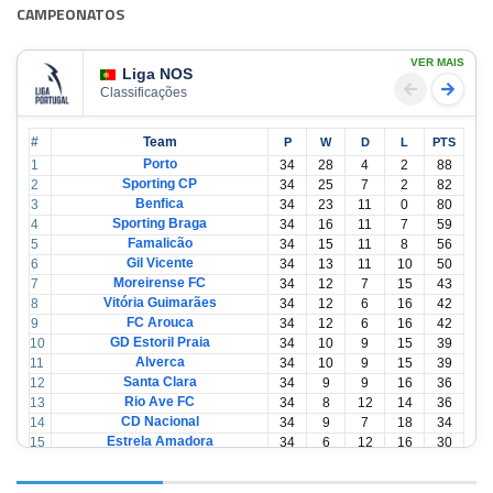
CAMPEONATOS
VER MAIS
Liga NOS
Classificações
#
Team
P
W
D
L
PTS
Porto
1
34
28
4
2
88
Sporting CP
2
34
25
7
2
82
Benfica
3
34
23
11
0
80
Sporting Braga
4
34
16
11
7
59
Famalicão
5
34
15
11
8
56
Gil Vicente
6
34
13
11
10
50
Moreirense FC
7
34
12
7
15
43
Vitória Guimarães
8
34
12
6
16
42
FC Arouca
9
34
12
6
16
42
GD Estoril Praia
10
34
10
9
15
39
Alverca
11
34
10
9
15
39
Santa Clara
12
34
9
9
16
36
Rio Ave FC
13
34
8
12
14
36
CD Nacional
14
34
9
7
18
34
Estrela Amadora
15
34
6
12
16
30
Casa Pia
16
34
6
12
16
30
CD Tondela
17
34
6
10
18
28