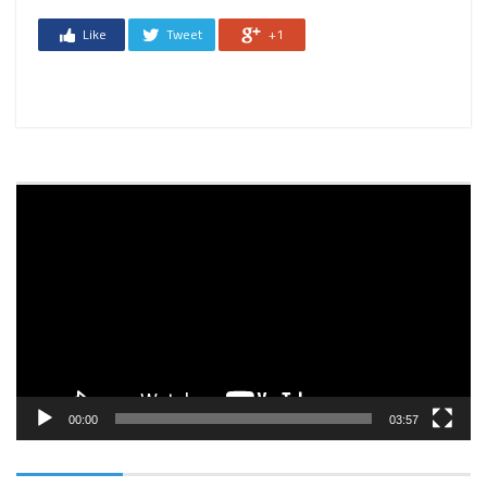
Like
Tweet
+1
Reprodutor
de
vídeo
00:00
03:57