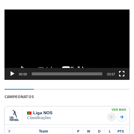
Reprodutor
de
vídeo
00:00
03:57
CAMPEONATOS
VER MAIS
Liga NOS
Classificações
#
Team
P
W
D
L
PTS