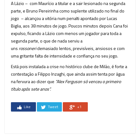
A Lázio – com Maurício a titular e a sair lesionado na segunda
parte, e Bruno Pereirinha como suplente utilizado no final do
jogo – alcançou a vitória num penalti apontado por Lucas
Biglia, aos 38 minutos de jogo. Poucos minutos depois Cana foi
expulso, ficando a Lázio com menos um jogador para toda a
segunda parte, o que de nada serviu a
uns
rossoneri
demasiado lentos, previsíveis, ansiosos e com
uma gritante falta de intensidade e confiança no seu jogo.
Está pois instalada a crise no histórico clube de Milão, é forte a
contestação a Filippo Inzaghi, que ainda assim tenta por água
na fervura ao dizer que
“Alex Ferguson só venceu o primeiro
título após sete anos”.
Like
Tweet
+1