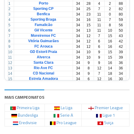
Porto
1
34
28
4
2
88
Sporting CP
2
34
25
7
2
82
Benfica
3
34
23
11
0
80
Sporting Braga
4
34
16
11
7
59
Famalicão
5
34
15
11
8
56
Gil Vicente
6
34
13
11
10
50
Moreirense FC
7
34
12
7
15
43
Vitória Guimarães
8
34
12
6
16
42
FC Arouca
9
34
12
6
16
42
GD Estoril Praia
10
34
10
9
15
39
Alverca
11
34
10
9
15
39
Santa Clara
12
34
9
9
16
36
Rio Ave FC
13
34
8
12
14
36
CD Nacional
14
34
9
7
18
34
Estrela Amadora
15
34
6
12
16
30
Casa Pia
16
34
6
12
16
30
CD Tondela
17
34
6
10
18
28
AVS Futebol
18
34
3
12
19
21
MAIS CAMPEONATOS
Primeira Liga
La Liga
Premier League
Bundesliga
Serie A
Ligue 1
Eredivisie
Pro League
Suiça