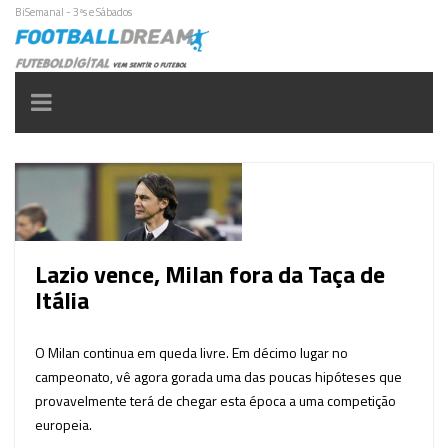
BiSemanal - 3ªs e Sábados
Toggle
navigation
Lazio vence, Milan fora da Taça de
Itália
O Milan continua em queda livre. Em décimo lugar no
campeonato, vê agora gorada uma das poucas hipóteses que
provavelmente terá de chegar esta época a uma competição
europeia.