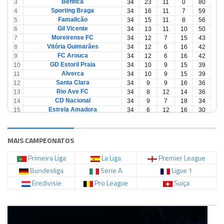
Benfica
3
34
23
11
0
80
Sporting Braga
4
34
16
11
7
59
Famalicão
5
34
15
11
8
56
Gil Vicente
6
34
13
11
10
50
Moreirense FC
7
34
12
7
15
43
Vitória Guimarães
8
34
12
6
16
42
FC Arouca
9
34
12
6
16
42
GD Estoril Praia
10
34
10
9
15
39
Alverca
11
34
10
9
15
39
Santa Clara
12
34
9
9
16
36
Rio Ave FC
13
34
8
12
14
36
CD Nacional
14
34
9
7
18
34
Estrela Amadora
15
34
6
12
16
30
Casa Pia
16
34
6
12
16
30
CD Tondela
17
34
6
10
18
28
AVS Futebol
18
34
3
12
19
21
MAIS CAMPEONATOS
Primeira Liga
La Liga
Premier League
Bundesliga
Serie A
Ligue 1
Eredivisie
Pro League
Suiça