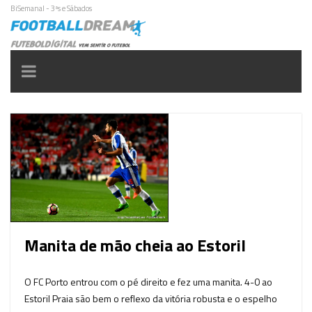
BiSemanal - 3ªs e Sábados
Toggle
navigation
Manita de mão cheia ao Estoril
O FC Porto entrou com o pé direito e fez uma manita. 4-0 ao
Estoril Praia são bem o reflexo da vitória robusta e o espelho