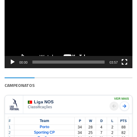
de
vídeo
00:00
03:57
CAMPEONATOS
VER MAIS
Liga NOS
Classificações
#
Team
P
W
D
L
PTS
Porto
1
34
28
4
2
88
Sporting CP
2
34
25
7
2
82