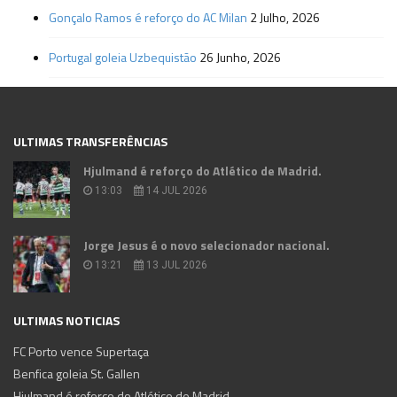
Gonçalo Ramos é reforço do AC Milan
2 Julho, 2026
Portugal goleia Uzbequistão
26 Junho, 2026
ULTIMAS TRANSFERÊNCIAS
Hjulmand é reforço do Atlético de Madrid.
13:03
14 JUL 2026
Jorge Jesus é o novo selecionador nacional.
13:21
13 JUL 2026
ULTIMAS NOTICIAS
FC Porto vence Supertaça
Benfica goleia St. Gallen
Hjulmand é reforço do Atlético de Madrid