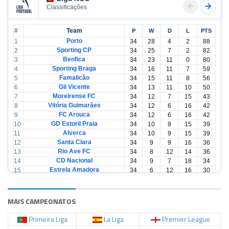
Classificações
#
Team
P
W
D
L
PTS
Porto
1
34
28
4
2
88
Sporting CP
2
34
25
7
2
82
Benfica
3
34
23
11
0
80
Sporting Braga
4
34
16
11
7
59
Famalicão
5
34
15
11
8
56
Gil Vicente
6
34
13
11
10
50
Moreirense FC
7
34
12
7
15
43
Vitória Guimarães
8
34
12
6
16
42
FC Arouca
9
34
12
6
16
42
GD Estoril Praia
10
34
10
9
15
39
Alverca
11
34
10
9
15
39
Santa Clara
12
34
9
9
16
36
Rio Ave FC
13
34
8
12
14
36
CD Nacional
14
34
9
7
18
34
Estrela Amadora
15
34
6
12
16
30
Casa Pia
16
34
6
12
16
30
CD Tondela
17
34
6
10
18
28
AVS Futebol
18
34
3
12
19
21
MAIS CAMPEONATOS
Primeira Liga
La Liga
Premier League