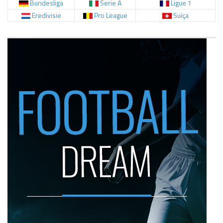
Bundesliga
Serie A
Ligue 1
Eredivisie
Pro League
Suiça