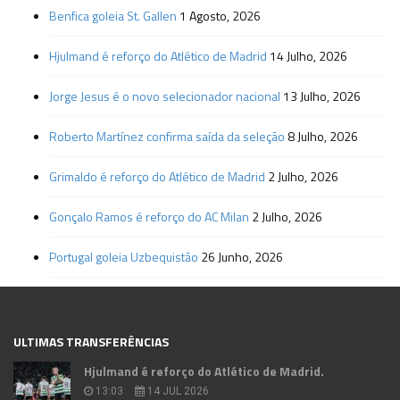
Benfica goleia St. Gallen
1 Agosto, 2026
Hjulmand é reforço do Atlético de Madrid
14 Julho, 2026
Jorge Jesus é o novo selecionador nacional
13 Julho, 2026
Roberto Martínez confirma saída da seleção
8 Julho, 2026
Grimaldo é reforço do Atlético de Madrid
2 Julho, 2026
Gonçalo Ramos é reforço do AC Milan
2 Julho, 2026
Portugal goleia Uzbequistão
26 Junho, 2026
ULTIMAS TRANSFERÊNCIAS
Hjulmand é reforço do Atlético de Madrid.
13:03
14 JUL 2026