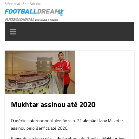
BiSemanal - 3ªs e Sábados
Toggle
navigation
Mukhtar assinou até 2020
O médio internacional alemão sub-21 alemão Hany Mukhtar
assinou pelo Benfica até 2020.
Segundo a página oficial de facebook do Benfica, Mukhtar
joga