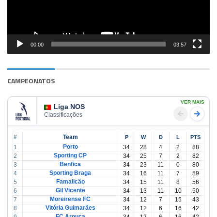
00:00
03:57
CAMPEONATOS
VER MAIS
Liga NOS
Classificações
#
Team
P
W
D
L
PTS
Porto
1
34
28
4
2
88
Sporting CP
2
34
25
7
2
82
Benfica
3
34
23
11
0
80
Sporting Braga
4
34
16
11
7
59
Famalicão
5
34
15
11
8
56
Gil Vicente
6
34
13
11
10
50
Moreirense FC
7
34
12
7
15
43
Vitória Guimarães
8
34
12
6
16
42
FC Arouca
9
34
12
6
16
42