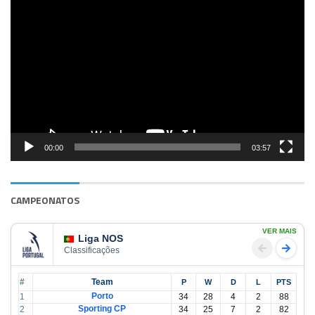
Reprodutor
de
vídeo
00:00
03:57
CAMPEONATOS
VER MAIS
Liga NOS
Classificações
#
Team
P
W
D
L
PTS
Porto
1
34
28
4
2
88
Sporting CP
2
34
25
7
2
82