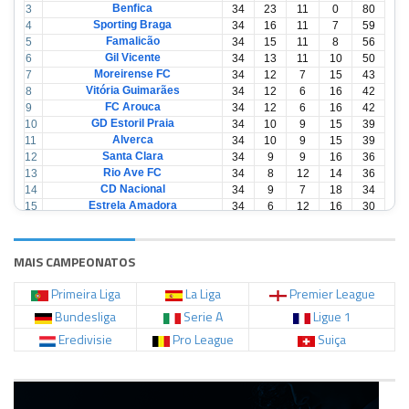
Benfica
3
34
23
11
0
80
Sporting Braga
4
34
16
11
7
59
Famalicão
5
34
15
11
8
56
Gil Vicente
6
34
13
11
10
50
Moreirense FC
7
34
12
7
15
43
Vitória Guimarães
8
34
12
6
16
42
FC Arouca
9
34
12
6
16
42
GD Estoril Praia
10
34
10
9
15
39
Alverca
11
34
10
9
15
39
Santa Clara
12
34
9
9
16
36
Rio Ave FC
13
34
8
12
14
36
CD Nacional
14
34
9
7
18
34
Estrela Amadora
15
34
6
12
16
30
Casa Pia
16
34
6
12
16
30
CD Tondela
17
34
6
10
18
28
AVS Futebol
18
34
3
12
19
21
MAIS CAMPEONATOS
Primeira Liga
La Liga
Premier League
Bundesliga
Serie A
Ligue 1
Eredivisie
Pro League
Suiça