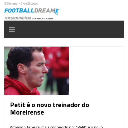
BiSemanal - 3ªs e Sábados
Toggle
navigation
Petit é o novo treinador do
Moreirense
Armando Teixeira, mais conhecido por “Petit”, é o novo