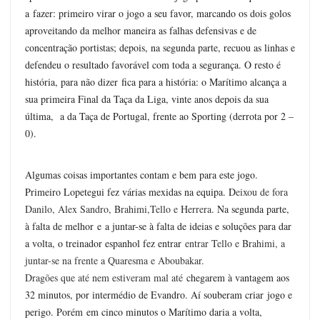
a fazer: primeiro virar o jogo a seu favor, marcando os dois golos
aproveitando da melhor maneira as falhas defensivas e de
concentração portistas; depois, na segunda parte, recuou as linhas e
defendeu o resultado favorável com toda a segurança. O resto é
história, para não dizer fica para a história: o Marítimo alcança a
sua primeira Final da Taça da Liga, vinte anos depois da sua
última, a da Taça de Portugal, frente ao Sporting (derrota por 2 –
0).
Algumas coisas importantes contam e bem para este jogo.
Primeiro Lopetegui fez várias mexidas na equipa. D
eixou de fora
Danilo, Alex Sandro, Brahimi,Tello e Herrera
. Na segunda parte,
à falta de melhor e a juntar-se à falta de ideias e soluções para dar
a volta, o treinador espanhol fez entrar
entrar Tello e Brahimi, a
juntar-se na frente a Quaresma e Aboubakar.
Dragões que até nem estiveram mal até
chegarem à vantagem aos
32 minutos, por intermédio de Evandro. Aí souberam criar jogo e
perigo. Porém em cinco minutos o Marítimo daria a volta,