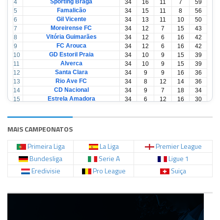
Sporting Braga
4
34
16
11
7
59
Famalicão
5
34
15
11
8
56
Gil Vicente
6
34
13
11
10
50
Moreirense FC
7
34
12
7
15
43
Vitória Guimarães
8
34
12
6
16
42
FC Arouca
9
34
12
6
16
42
GD Estoril Praia
10
34
10
9
15
39
Alverca
11
34
10
9
15
39
Santa Clara
12
34
9
9
16
36
Rio Ave FC
13
34
8
12
14
36
CD Nacional
14
34
9
7
18
34
Estrela Amadora
15
34
6
12
16
30
Casa Pia
16
34
6
12
16
30
CD Tondela
17
34
6
10
18
28
AVS Futebol
18
34
3
12
19
21
MAIS CAMPEONATOS
Primeira Liga
La Liga
Premier League
Bundesliga
Serie A
Ligue 1
Eredivisie
Pro League
Suiça