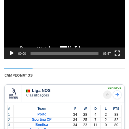
de
vídeo
00:00
03:57
CAMPEONATOS
VER MAIS
Liga NOS
Classificações
#
Team
P
W
D
L
PTS
Porto
1
34
28
4
2
88
Sporting CP
2
34
25
7
2
82
Benfica
3
34
23
11
0
80