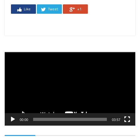
Like
Tweet
+1
Reprodutor
de
vídeo
00:00
03:57