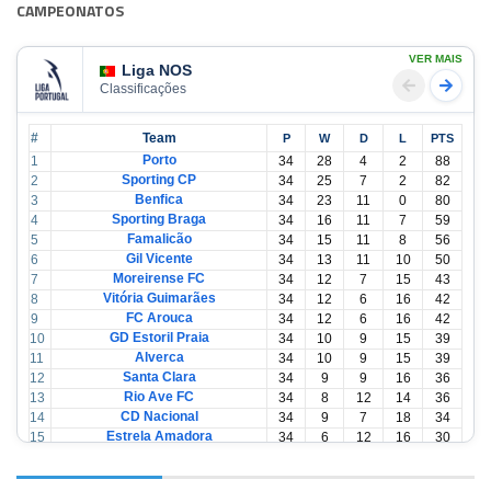
CAMPEONATOS
VER MAIS
Liga NOS
Classificações
#
Team
P
W
D
L
PTS
Porto
1
34
28
4
2
88
Sporting CP
2
34
25
7
2
82
Benfica
3
34
23
11
0
80
Sporting Braga
4
34
16
11
7
59
Famalicão
5
34
15
11
8
56
Gil Vicente
6
34
13
11
10
50
Moreirense FC
7
34
12
7
15
43
Vitória Guimarães
8
34
12
6
16
42
FC Arouca
9
34
12
6
16
42
GD Estoril Praia
10
34
10
9
15
39
Alverca
11
34
10
9
15
39
Santa Clara
12
34
9
9
16
36
Rio Ave FC
13
34
8
12
14
36
CD Nacional
14
34
9
7
18
34
Estrela Amadora
15
34
6
12
16
30
Casa Pia
16
34
6
12
16
30
CD Tondela
17
34
6
10
18
28