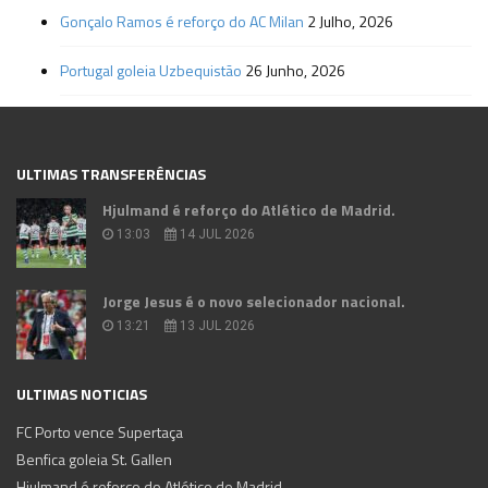
Gonçalo Ramos é reforço do AC Milan
2 Julho, 2026
Portugal goleia Uzbequistão
26 Junho, 2026
ULTIMAS TRANSFERÊNCIAS
Hjulmand é reforço do Atlético de Madrid.
13:03
14 JUL 2026
Jorge Jesus é o novo selecionador nacional.
13:21
13 JUL 2026
ULTIMAS NOTICIAS
FC Porto vence Supertaça
Benfica goleia St. Gallen
Hjulmand é reforço do Atlético de Madrid