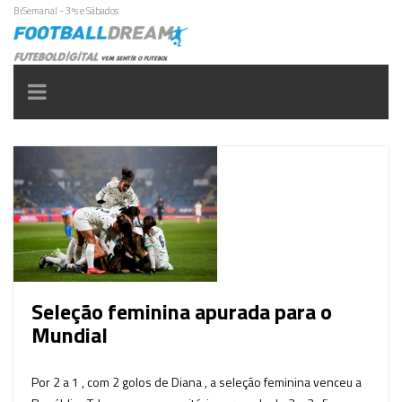
BiSemanal - 3ªs e Sábados
Toggle
navigation
Seleção feminina apurada para o
Mundial
Por 2 a 1 , com 2 golos de Diana , a seleção feminina venceu a