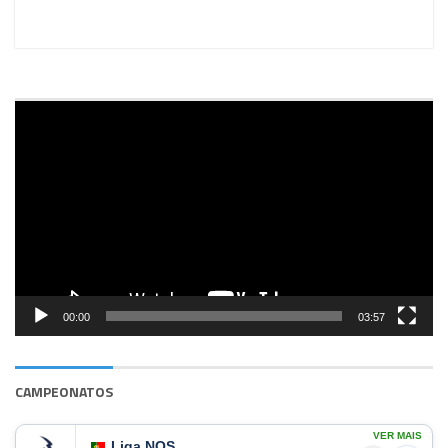
Reprodutor
de
vídeo
00:00
03:57
CAMPEONATOS
VER MAIS
Liga NOS