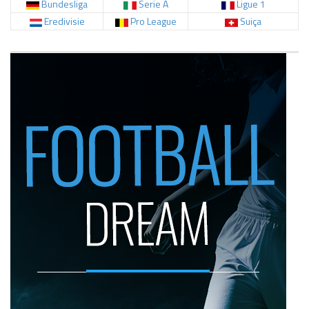
Bundesliga
Serie A
Ligue 1
Eredivisie
Pro League
Suiça