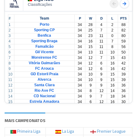
Classificações
#
Team
P
W
D
L
PTS
Porto
1
34
28
4
2
88
Sporting CP
2
34
25
7
2
82
Benfica
3
34
23
11
0
80
Sporting Braga
4
34
16
11
7
59
Famalicão
5
34
15
11
8
56
Gil Vicente
6
34
13
11
10
50
Moreirense FC
7
34
12
7
15
43
Vitória Guimarães
8
34
12
6
16
42
FC Arouca
9
34
12
6
16
42
GD Estoril Praia
10
34
10
9
15
39
Alverca
11
34
10
9
15
39
Santa Clara
12
34
9
9
16
36
Rio Ave FC
13
34
8
12
14
36
CD Nacional
14
34
9
7
18
34
Estrela Amadora
15
34
6
12
16
30
Casa Pia
16
34
6
12
16
30
CD Tondela
17
34
6
10
18
28
AVS Futebol
18
34
3
12
19
21
MAIS CAMPEONATOS
Primeira Liga
La Liga
Premier League