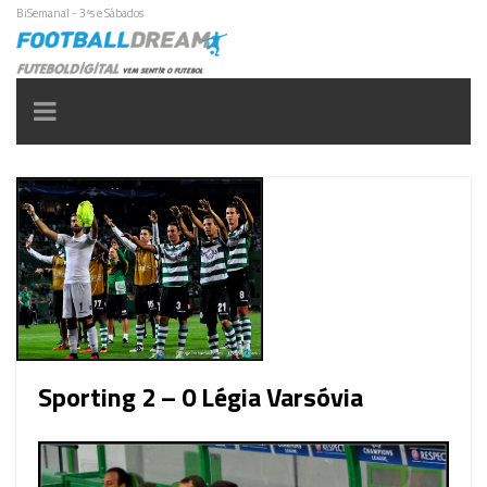
BiSemanal - 3ªs e Sábados
Toggle
navigation
Sporting 2 – 0 Légia Varsóvia