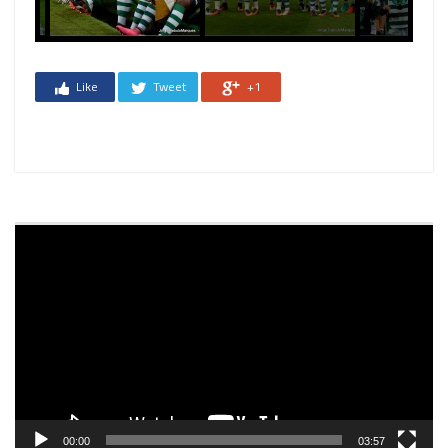
Previous
Next
Like
Tweet
+1
Reprodutor
de
vídeo
00:00
03:57