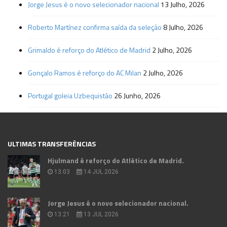
Jorge Jesus é o novo selecionador nacional
13 Julho, 2026
Roberto Martínez confirma saída da seleção
8 Julho, 2026
Grimaldo é reforço do Atlético de Madrid
2 Julho, 2026
Gonçalo Ramos é reforço do AC Milan
2 Julho, 2026
Portugal goleia Uzbequistão
26 Junho, 2026
ULTIMAS TRANSFERÊNCIAS
Hjulmand é reforço do Atlético de Madrid.
13:03
14 JUL 2026
Jorge Jesus é o novo selecionador nacional.
13:21
13 JUL 2026