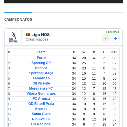
CAMPEONATOS
VER MAIS
Liga NOS
Classificações
#
Team
P
W
D
L
PTS
Porto
1
34
28
4
2
88
Sporting CP
2
34
25
7
2
82
Benfica
3
34
23
11
0
80
Sporting Braga
4
34
16
11
7
59
Famalicão
5
34
15
11
8
56
Gil Vicente
6
34
13
11
10
50
Moreirense FC
7
34
12
7
15
43
Vitória Guimarães
8
34
12
6
16
42
FC Arouca
9
34
12
6
16
42
GD Estoril Praia
10
34
10
9
15
39
Alverca
11
34
10
9
15
39
Santa Clara
12
34
9
9
16
36
Rio Ave FC
13
34
8
12
14
36
CD Nacional
14
34
9
7
18
34