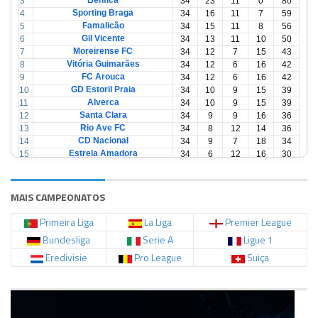
Benfica
3
34
23
11
0
80
Sporting Braga
4
34
16
11
7
59
Famalicão
5
34
15
11
8
56
Gil Vicente
6
34
13
11
10
50
Moreirense FC
7
34
12
7
15
43
Vitória Guimarães
8
34
12
6
16
42
FC Arouca
9
34
12
6
16
42
GD Estoril Praia
10
34
10
9
15
39
Alverca
11
34
10
9
15
39
Santa Clara
12
34
9
9
16
36
Rio Ave FC
13
34
8
12
14
36
CD Nacional
14
34
9
7
18
34
Estrela Amadora
15
34
6
12
16
30
Casa Pia
16
34
6
12
16
30
CD Tondela
17
34
6
10
18
28
AVS Futebol
18
34
3
12
19
21
MAIS CAMPEONATOS
Primeira Liga
La Liga
Premier League
Bundesliga
Serie A
Ligue 1
Eredivisie
Pro League
Suiça