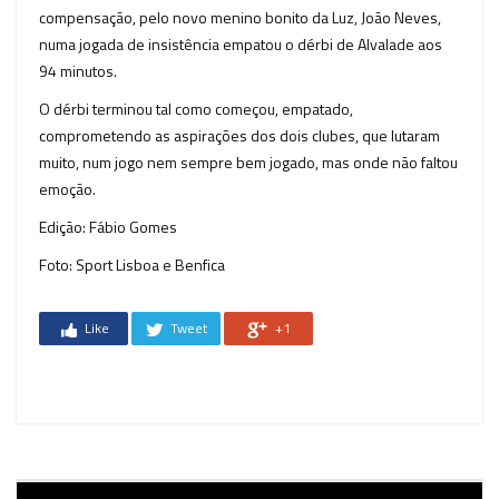
compensação, pelo novo menino bonito da Luz, João Neves,
numa jogada de insistência empatou o dérbi de Alvalade aos
94 minutos.
O dérbi terminou tal como começou, empatado,
comprometendo as aspirações dos dois clubes, que lutaram
muito, num jogo nem sempre bem jogado, mas onde não faltou
emoção.
Edição: Fábio Gomes
Foto: Sport Lisboa e Benfica
Like
Tweet
+1
Reprodutor