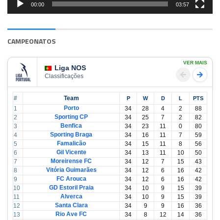
00:00
03:57
CAMPEONATOS
VER MAIS
Liga NOS
Classificações
#
Team
P
W
D
L
PTS
Porto
1
34
28
4
2
88
Sporting CP
2
34
25
7
2
82
Benfica
3
34
23
11
0
80
Sporting Braga
4
34
16
11
7
59
Famalicão
5
34
15
11
8
56
Gil Vicente
6
34
13
11
10
50
Moreirense FC
7
34
12
7
15
43
Vitória Guimarães
8
34
12
6
16
42
FC Arouca
9
34
12
6
16
42
GD Estoril Praia
10
34
10
9
15
39
Alverca
11
34
10
9
15
39
Santa Clara
12
34
9
9
16
36
Rio Ave FC
13
34
8
12
14
36