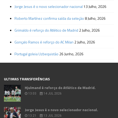
Jorge Jesus é o novo selecionador nacional
13 Julho, 2026
Roberto Martínez confirma saída da seleção
8 Julho, 2026
Grimaldo é reforço do Atlético de Madrid
2 Julho, 2026
Gonçalo Ramos é reforço do AC Milan
2 Julho, 2026
Portugal goleia Uzbequistão
26 Junho, 2026
ULTIMAS TRANSFERÊNCIAS
Hjulmand é reforço do Atlético de Madrid.
13:03
14 JUL 2026
Jorge Jesus é o novo selecionador nacional.
13:21
13 JUL 2026