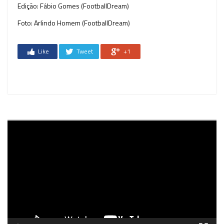
Edição: Fábio Gomes (FootballDream)
Foto: Arlindo Homem (FootballDream)
Like
Tweet
+1
Reprodutor
de
vídeo