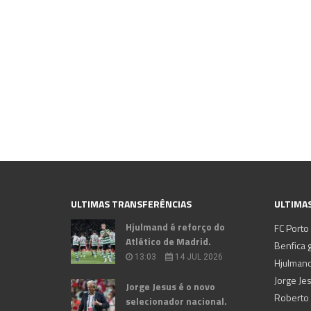
ULTIMAS TRANSFERÊNCIAS
ULTIMAS
Hjulmand é reforço do
FC Porto
Atlético de Madrid.
Benfica g
13:03
14 JUL 2026
Hjulmand
Jorge Je
Jorge Jesus é o novo
selecionador nacional.