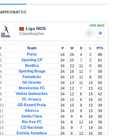
AMPEONATOS
VER MAIS
Liga NOS
Classificações
#
Team
P
W
D
L
PTS
Porto
1
34
28
4
2
88
Sporting CP
2
34
25
7
2
82
Benfica
3
34
23
11
0
80
Sporting Braga
4
34
16
11
7
59
Famalicão
5
34
15
11
8
56
Gil Vicente
6
34
13
11
10
50
Moreirense FC
7
34
12
7
15
43
Vitória Guimarães
8
34
12
6
16
42
FC Arouca
9
34
12
6
16
42
GD Estoril Praia
10
34
10
9
15
39
Alverca
11
34
10
9
15
39
Santa Clara
12
34
9
9
16
36
Rio Ave FC
13
34
8
12
14
36
CD Nacional
14
34
9
7
18
34
Estrela Amadora
15
34
6
12
16
30
Casa Pia
16
34
6
12
16
30