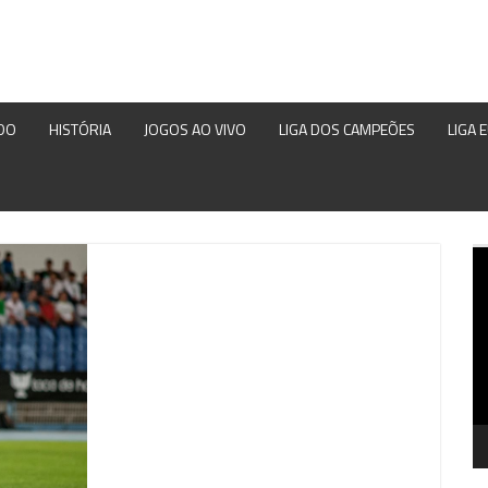
DO
HISTÓRIA
JOGOS AO VIVO
LIGA DOS CAMPEÕES
LIGA 
Re
d
ví