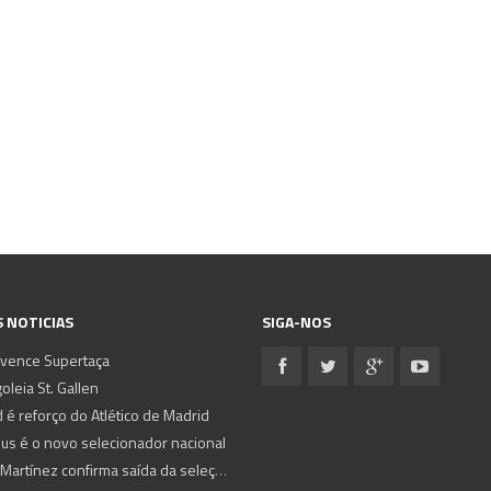
 NOTICIAS
SIGA-NOS
 vence Supertaça
oleia St. Gallen
 é reforço do Atlético de Madrid
sus é o novo selecionador nacional
Roberto Martínez confirma saída da seleção