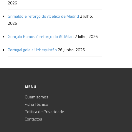
2026
Grimaldo é reforço do Atlético de Madrid
2 Julho,
2026
Gonçalo Ramos é reforço do AC Milan
2 Julho, 2026
Portugal goleia Uzbequistão
26 Junho, 2026
MENU
Quem somos
Ficha Técnica
Politica de Privacidade
Contactos