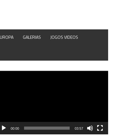
EUROPA
GALERIAS
JOGOS VIDEOS
produtor
e
deo
00:00
03:57