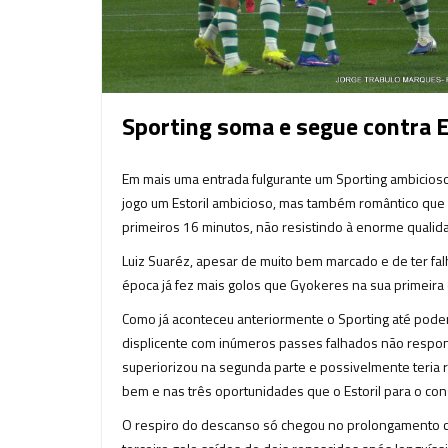
Sporting soma e segue contra E
Em mais uma entrada fulgurante um Sporting ambicios
jogo um Estoril ambicioso, mas também romântico que 
primeiros 16 minutos, não resistindo à enorme qualida
Luiz Suaréz, apesar de muito bem marcado e de ter fa
época já fez mais golos que Gyokeres na sua primeira
Como já aconteceu anteriormente o Sporting até poder
displicente com inúmeros passes falhados não resp
superiorizou na segunda parte e possivelmente teria 
bem e nas três oportunidades que o Estoril para o conse
O respiro do descanso só chegou no prolongamento com