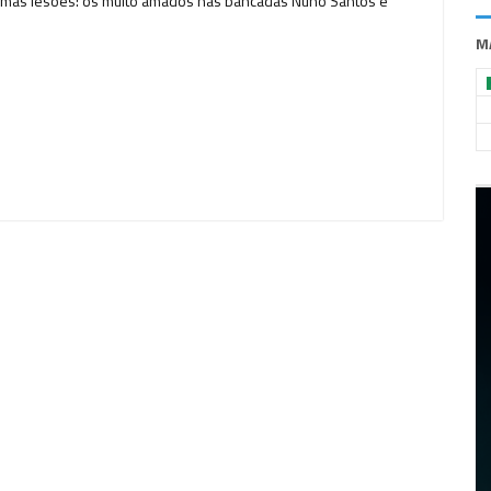
ssimas lesões: os muito amados nas bancadas Nuno Santos e
M