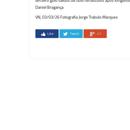
terceiro golo saídos de dois renascidos após longuí
Daniel Bragança
VN, 03/03/26 Fotografia Jorge Trabulo Marques
Like
Tweet
+1