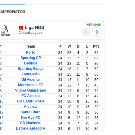
AMPEONATOS
VER MAIS
Liga NOS
Classificações
#
Team
P
W
D
L
PTS
Porto
1
34
28
4
2
88
Sporting CP
2
34
25
7
2
82
Benfica
3
34
23
11
0
80
Sporting Braga
4
34
16
11
7
59
Famalicão
5
34
15
11
8
56
Gil Vicente
6
34
13
11
10
50
Moreirense FC
7
34
12
7
15
43
Vitória Guimarães
8
34
12
6
16
42
FC Arouca
9
34
12
6
16
42
GD Estoril Praia
10
34
10
9
15
39
Alverca
11
34
10
9
15
39
Santa Clara
12
34
9
9
16
36
Rio Ave FC
13
34
8
12
14
36
CD Nacional
14
34
9
7
18
34
Estrela Amadora
15
34
6
12
16
30
Casa Pia
16
34
6
12
16
30