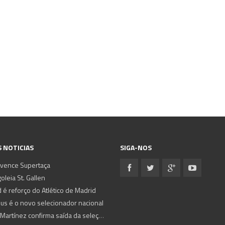
 NOTICIAS
SIGA-NOS
 vence Supertaça
oleia St. Gallen
 é reforço do Atlético de Madrid
sus é o novo selecionador nacional
Roberto Martínez confirma saída da seleção