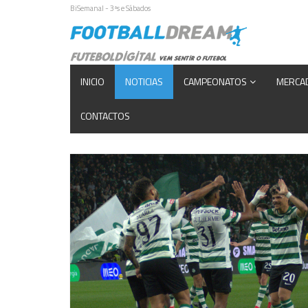
BiSemanal - 3ªs e Sábados
INICIO
NOTICIAS
CAMPEONATOS
MERCA
CONTACTOS