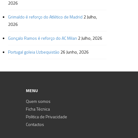
2026
Grimaldo é reforço do Atlético de Madrid
2 Julho,
2026
Gonçalo Ramos é reforço do AC Milan
2 Julho, 2026
Portugal goleia Uzbequistão
26 Junho, 2026
MENU
Quem somos
Ficha Técnica
Politica de Privacidade
Contactos