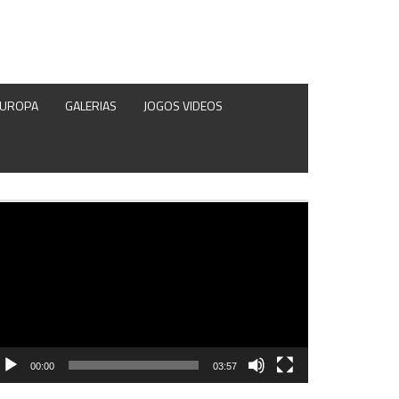
EUROPA
GALERIAS
JOGOS VIDEOS
produtor
e
deo
00:00
03:57