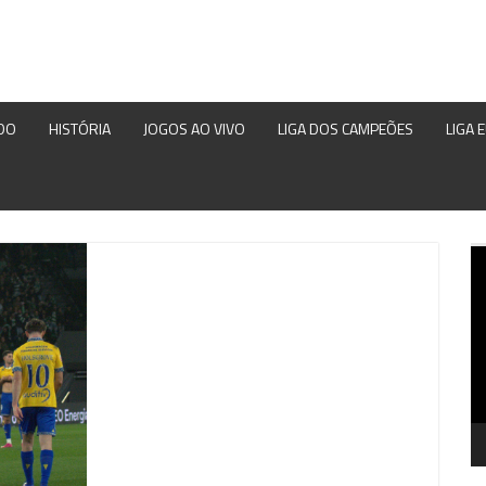
DO
HISTÓRIA
JOGOS AO VIVO
LIGA DOS CAMPEÕES
LIGA 
Re
d
ví