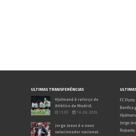
ULTIMAS TRANSFERÊNCIAS
ULTIMAS
Hjulmand é reforço do
FC Porto
Atlético de Madrid.
Benfica g
13:03
14 JUL 2026
Hjulmand
Jorge Je
Jorge Jesus é o novo
selecionador nacional.