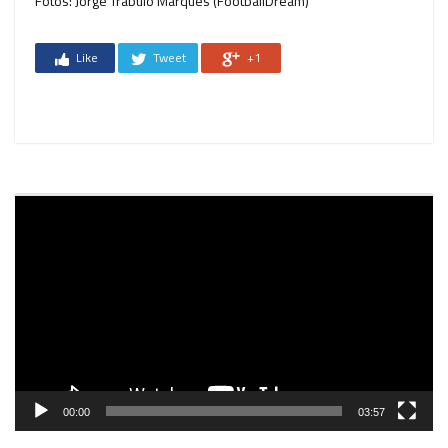
Fotos: Jorge Trabulo Marques (FootballDream)
Like
Tweet
+1
Reprodutor
de
vídeo
00:00
03:57