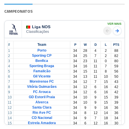
CAMPEONATOS
VER MAIS
Liga NOS
Classificações
#
Team
P
W
D
L
PTS
Porto
1
34
28
4
2
88
Sporting CP
2
34
25
7
2
82
Benfica
3
34
23
11
0
80
Sporting Braga
4
34
16
11
7
59
Famalicão
5
34
15
11
8
56
Gil Vicente
6
34
13
11
10
50
Moreirense FC
7
34
12
7
15
43
Vitória Guimarães
8
34
12
6
16
42
FC Arouca
9
34
12
6
16
42
GD Estoril Praia
10
34
10
9
15
39
Alverca
11
34
10
9
15
39
Santa Clara
12
34
9
9
16
36
Rio Ave FC
13
34
8
12
14
36
CD Nacional
14
34
9
7
18
34
Estrela Amadora
15
34
6
12
16
30
Casa Pia
16
34
6
12
16
30