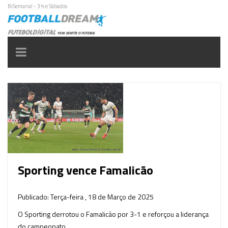
BiSemanal - 3ªs e Sábados
Toggle
navigation
Sporting vence Famalicão
Publicado: Terça-feira , 18 de Março de 2025
O Sporting derrotou o Famalicão por 3-1 e reforçou a liderança
do campeonato.