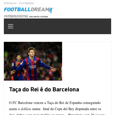
BiSemanal - 3ªs e Sábados
Toggle
navigation
Taça do Rei é do Barcelona
O FC Barcelona venceu a Taça do Rei de Espanha conseguindo
assim o
doblete
numa final da Copa del Rey disputada entre os
dois clubes com mais troféus na prova – Barcelona com 26 (agora