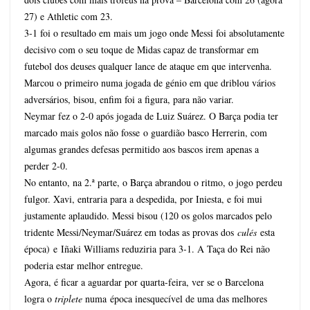
27) e Athletic com 23.
3-1 foi o resultado em mais um jogo onde Messi foi absolutamente
decisivo com o seu toque de Midas capaz de transformar em
futebol dos deuses qualquer lance de ataque em que intervenha.
Marcou o primeiro numa jogada de génio em que driblou vários
adversários, bisou, enfim foi a figura, para não variar.
Neymar fez o 2-0 após jogada de Luiz Suárez. O Barça podia ter
marcado mais golos não fosse o guardião basco Herrerin, com
algumas grandes defesas permitido aos bascos irem apenas a
perder 2-0.
No entanto, na 2.ª parte, o Barça abrandou o ritmo, o jogo perdeu
fulgor. Xavi, entraria para a despedida, por Iniesta, e foi mui
justamente aplaudido. Messi bisou (120 os golos marcados pelo
tridente Messi/Neymar/Suárez em todas as provas dos
culés
esta
época) e Iñaki Williams reduziria para 3-1. A Taça do Rei não
poderia estar melhor entregue.
Agora, é ficar a aguardar por quarta-feira, ver se o Barcelona
logra o
triplete
numa época inesquecível de uma das melhores