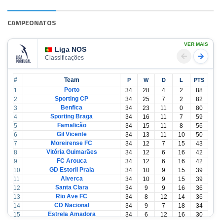
CAMPEONATOS
VER MAIS
Liga NOS
Classificações
#
Team
P
W
D
L
PTS
Porto
1
34
28
4
2
88
Sporting CP
2
34
25
7
2
82
Benfica
3
34
23
11
0
80
Sporting Braga
4
34
16
11
7
59
Famalicão
5
34
15
11
8
56
Gil Vicente
6
34
13
11
10
50
Moreirense FC
7
34
12
7
15
43
Vitória Guimarães
8
34
12
6
16
42
FC Arouca
9
34
12
6
16
42
GD Estoril Praia
10
34
10
9
15
39
Alverca
11
34
10
9
15
39
Santa Clara
12
34
9
9
16
36
Rio Ave FC
13
34
8
12
14
36
CD Nacional
14
34
9
7
18
34
Estrela Amadora
15
34
6
12
16
30