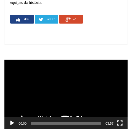
equipas da história.
Like
Tweet
+1
Reprodutor
de
vídeo
00:00
03:57