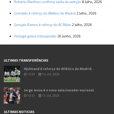
Roberto Martínez confirma saída da seleção
8 Julho, 2026
Grimaldo é reforço do Atlético de Madrid
2 Julho, 2026
Gonçalo Ramos é reforço do AC Milan
2 Julho, 2026
Portugal goleia Uzbequistão
26 Junho, 2026
ULTIMAS TRANSFERÊNCIAS
Hjulmand é reforço do Atlético de Madrid.
13:03
14 JUL 2026
Jorge Jesus é o novo selecionador nacional.
13:21
13 JUL 2026
ULTIMAS NOTICIAS