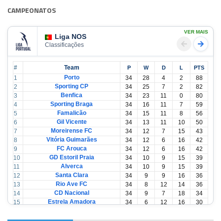
CAMPEONATOS
VER MAIS
Liga NOS
Classificações
#
Team
P
W
D
L
PTS
Porto
1
34
28
4
2
88
Sporting CP
2
34
25
7
2
82
Benfica
3
34
23
11
0
80
Sporting Braga
4
34
16
11
7
59
Famalicão
5
34
15
11
8
56
Gil Vicente
6
34
13
11
10
50
Moreirense FC
7
34
12
7
15
43
Vitória Guimarães
8
34
12
6
16
42
FC Arouca
9
34
12
6
16
42
GD Estoril Praia
10
34
10
9
15
39
Alverca
11
34
10
9
15
39
Santa Clara
12
34
9
9
16
36
Rio Ave FC
13
34
8
12
14
36
CD Nacional
14
34
9
7
18
34
Estrela Amadora
15
34
6
12
16
30
Casa Pia
16
34
6
12
16
30
CD Tondela
17
34
6
10
18
28