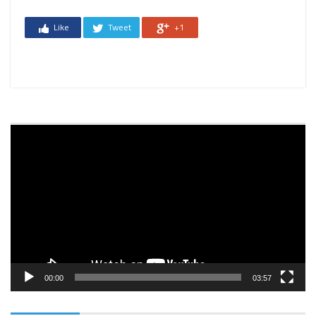
Like
Tweet
+1
Reprodutor
de
vídeo
00:00
03:57