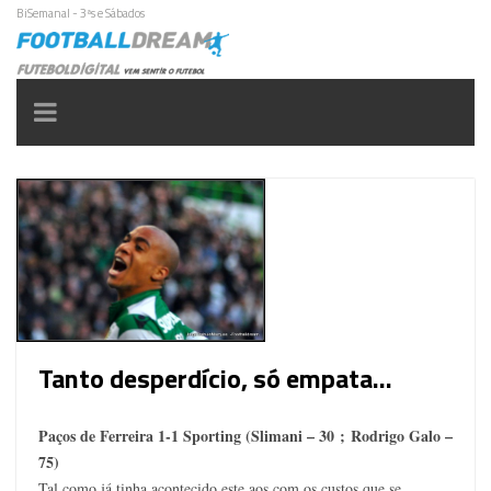
BiSemanal - 3ªs e Sábados
Toggle
navigation
Tanto desperdício, só empata…
Paços de Ferreira 1-1 Sporting (Slimani – 30 ; Rodrigo Galo –
75)
Tal como já tinha acontecido este aos com os custos que se