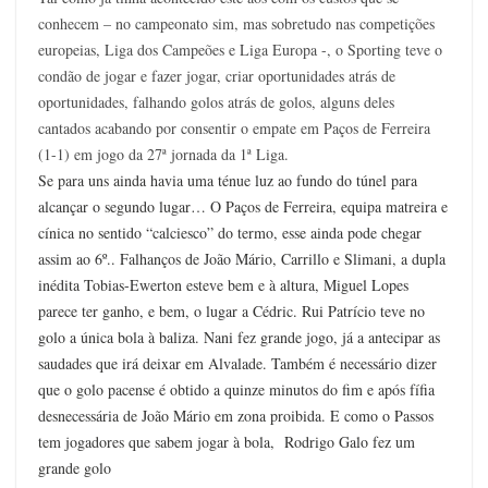
conhecem – no campeonato sim, mas sobretudo nas competições
europeias, Liga dos Campeões e Liga Europa -, o Sporting teve o
condão de jogar e fazer jogar, criar oportunidades atrás de
oportunidades, falhando golos atrás de golos, alguns deles
cantados acabando por consentir o empate em Paços de Ferreira
(1-1) em jogo da 27ª jornada da 1ª Liga.
Se para uns ainda havia uma ténue luz ao fundo do túnel para
alcançar o segundo lugar… O Paços de Ferreira, equipa matreira e
cínica no sentido “calciesco” do termo, esse ainda pode chegar
assim ao 6º.. Falhanços de João Mário, Carrillo e Slimani, a dupla
inédita Tobias-Ewerton esteve bem e à altura, Miguel Lopes
parece ter ganho, e bem, o lugar a Cédric. Rui Patrício teve no
golo a única bola à baliza. Nani fez grande jogo, já a antecipar as
saudades que irá deixar em Alvalade. Também é necessário dizer
que o golo pacense é obtido a quinze minutos do fim e após fífia
desnecessária de João Mário em zona proibida. E como o Passos
tem jogadores que sabem jogar à bola, Rodrigo Galo fez um
grande golo