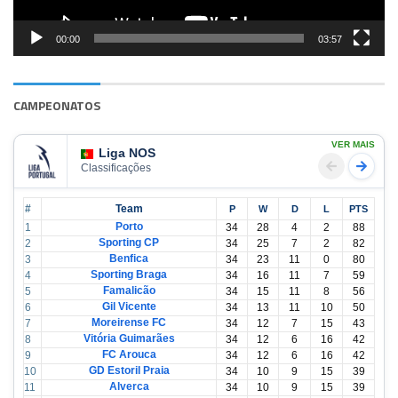
00:00
03:57
CAMPEONATOS
VER MAIS
Liga NOS
Classificações
#
Team
P
W
D
L
PTS
Porto
1
34
28
4
2
88
Sporting CP
2
34
25
7
2
82
Benfica
3
34
23
11
0
80
Sporting Braga
4
34
16
11
7
59
Famalicão
5
34
15
11
8
56
Gil Vicente
6
34
13
11
10
50
Moreirense FC
7
34
12
7
15
43
Vitória Guimarães
8
34
12
6
16
42
FC Arouca
9
34
12
6
16
42
GD Estoril Praia
10
34
10
9
15
39
Alverca
11
34
10
9
15
39