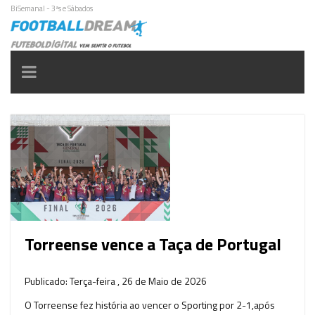
BiSemanal - 3ªs e Sábados
Toggle
navigation
Torreense vence a Taça de Portugal
Publicado: Terça-feira , 26 de Maio de 2026
O Torreense fez história ao vencer o Sporting por 2-1,após