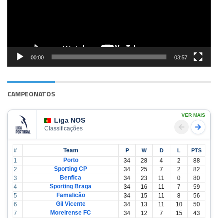
00:00
03:57
CAMPEONATOS
VER MAIS
Liga NOS
Classificações
#
Team
P
W
D
L
PTS
Porto
1
34
28
4
2
88
Sporting CP
2
34
25
7
2
82
Benfica
3
34
23
11
0
80
Sporting Braga
4
34
16
11
7
59
Famalicão
5
34
15
11
8
56
Gil Vicente
6
34
13
11
10
50
Moreirense FC
7
34
12
7
15
43