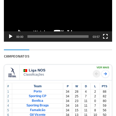
00:00
03:57
CAMPEONATOS
VER MAIS
Liga NOS
Classificações
#
Team
P
W
D
L
PTS
Porto
1
34
28
4
2
88
Sporting CP
2
34
25
7
2
82
Benfica
3
34
23
11
0
80
Sporting Braga
4
34
16
11
7
59
Famalicão
5
34
15
11
8
56
Gil Vicente
6
34
13
11
10
50