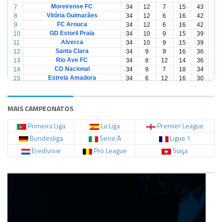
Moreirense FC
7
34
12
7
15
43
Vitória Guimarães
8
34
12
6
16
42
FC Arouca
9
34
12
6
16
42
GD Estoril Praia
10
34
10
9
15
39
Alverca
11
34
10
9
15
39
Santa Clara
12
34
9
9
16
36
Rio Ave FC
13
34
8
12
14
36
CD Nacional
14
34
9
7
18
34
Estrela Amadora
15
34
6
12
16
30
Casa Pia
16
34
6
12
16
30
CD Tondela
17
34
6
10
18
28
AVS Futebol
18
34
3
12
19
21
MAIS CAMPEONATOS
Primeira Liga
La Liga
Premier League
Bundesliga
Serie A
Ligue 1
Eredivisie
Pro League
Suiça