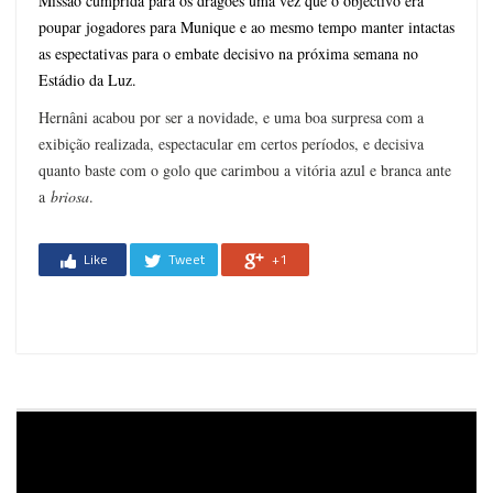
Missão cumprida para os dragões uma vez que o objectivo era
poupar jogadores para Munique e ao mesmo tempo manter intactas
as espectativas para o embate decisivo na próxima semana no
Estádio da Luz.
Hernâni acabou por ser a novidade, e uma boa surpresa com a
exibição realizada, espectacular em certos períodos, e decisiva
quanto baste com o golo que carimbou a vitória azul e branca ante
a
briosa
.
Like
Tweet
+1
Reprodutor
de
vídeo