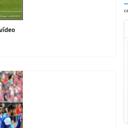
C
 vídeo