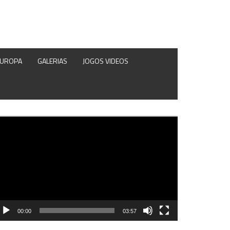
EUROPA
GALERIAS
JOGOS VIDEOS
produtor
e
deo
00:00
03:57