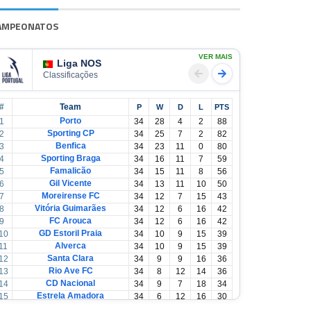
AMPEONATOS
VER MAIS
Liga NOS
Classificações
#
Team
P
W
D
L
PTS
Porto
1
34
28
4
2
88
Sporting CP
2
34
25
7
2
82
Benfica
3
34
23
11
0
80
Sporting Braga
4
34
16
11
7
59
Famalicão
5
34
15
11
8
56
Gil Vicente
6
34
13
11
10
50
Moreirense FC
7
34
12
7
15
43
Vitória Guimarães
8
34
12
6
16
42
FC Arouca
9
34
12
6
16
42
GD Estoril Praia
10
34
10
9
15
39
Alverca
11
34
10
9
15
39
Santa Clara
12
34
9
9
16
36
Rio Ave FC
13
34
8
12
14
36
CD Nacional
14
34
9
7
18
34
Estrela Amadora
15
34
6
12
16
30
Casa Pia
16
34
6
12
16
30