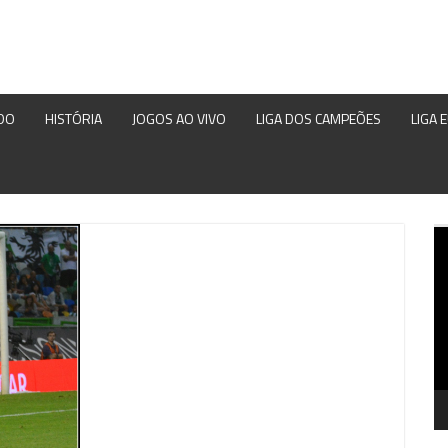
DO
HISTÓRIA
JOGOS AO VIVO
LIGA DOS CAMPEÕES
LIGA 
Re
d
ví