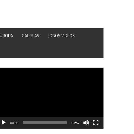
EUROPA
GALERIAS
JOGOS VIDEOS
produtor
e
deo
00:00
03:57