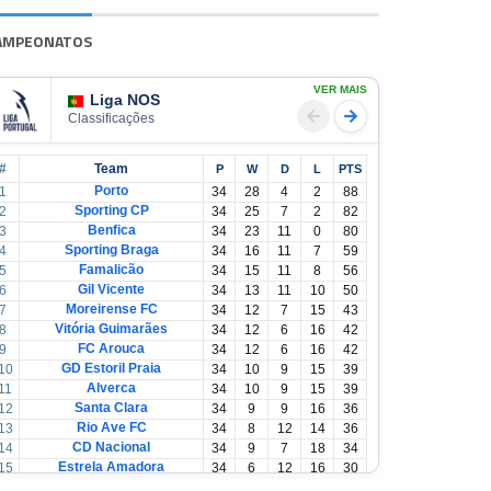
AMPEONATOS
VER MAIS
Liga NOS
Classificações
#
Team
P
W
D
L
PTS
Porto
1
34
28
4
2
88
Sporting CP
2
34
25
7
2
82
Benfica
3
34
23
11
0
80
Sporting Braga
4
34
16
11
7
59
Famalicão
5
34
15
11
8
56
Gil Vicente
6
34
13
11
10
50
Moreirense FC
7
34
12
7
15
43
Vitória Guimarães
8
34
12
6
16
42
FC Arouca
9
34
12
6
16
42
GD Estoril Praia
10
34
10
9
15
39
Alverca
11
34
10
9
15
39
Santa Clara
12
34
9
9
16
36
Rio Ave FC
13
34
8
12
14
36
CD Nacional
14
34
9
7
18
34
Estrela Amadora
15
34
6
12
16
30
Casa Pia
16
34
6
12
16
30