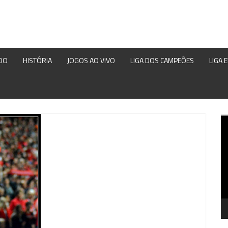
DO
HISTÓRIA
JOGOS AO VIVO
LIGA DOS CAMPEÕES
LIGA 
Re
d
ví