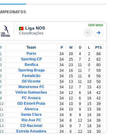
AMPEONATOS
VER MAIS
Liga NOS
Classificações
#
Team
P
W
D
L
PTS
Porto
1
34
28
4
2
88
Sporting CP
2
34
25
7
2
82
Benfica
3
34
23
11
0
80
Sporting Braga
4
34
16
11
7
59
Famalicão
5
34
15
11
8
56
Gil Vicente
6
34
13
11
10
50
Moreirense FC
7
34
12
7
15
43
Vitória Guimarães
8
34
12
6
16
42
FC Arouca
9
34
12
6
16
42
GD Estoril Praia
10
34
10
9
15
39
Alverca
11
34
10
9
15
39
Santa Clara
12
34
9
9
16
36
Rio Ave FC
13
34
8
12
14
36
CD Nacional
14
34
9
7
18
34
Estrela Amadora
15
34
6
12
16
30
Casa Pia
16
34
6
12
16
30