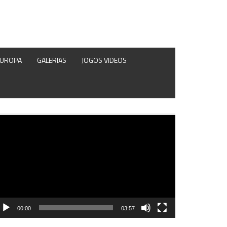
EUROPA
GALERIAS
JOGOS VIDEOS
produtor
e
deo
00:00
03:57