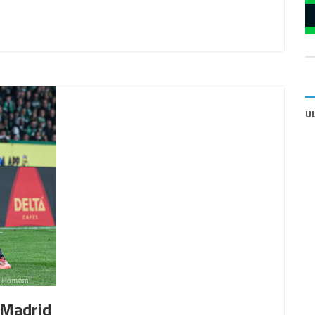
U
 Madrid