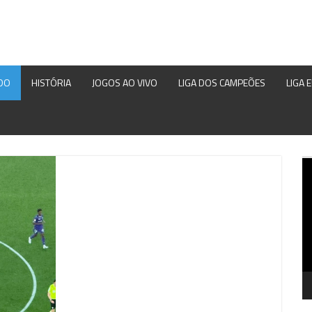
DO
HISTÓRIA
JOGOS AO VIVO
LIGA DOS CAMPEÕES
LIGA 
Re
d
ví