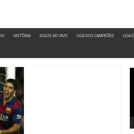
DO
HISTÓRIA
JOGOS AO VIVO
LIGA DOS CAMPEÕES
LIGA 
Re
d
ví