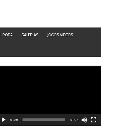
EUROPA
GALERIAS
JOGOS VIDEOS
produtor
e
deo
00:00
03:57